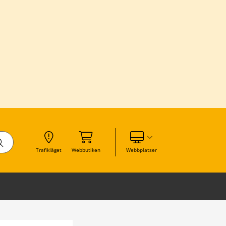
Visa våra andra webbplatser
Trafikläget
Webbutiken
Webbplatser