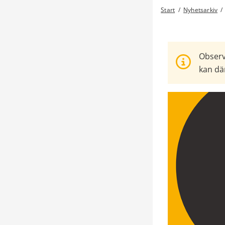
Start
/
Nyhetsarkiv
/
Observ
kan där