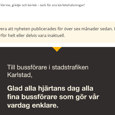
Värme, glädje och kärlek – tack för era kärlekshälsningar!
era att nyheten publicerades för över sex månader sedan. 
för helt eller delvis vara inaktuell.