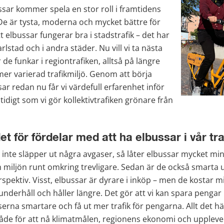
ussar kommer spela en stor roll i framtidens 
. De är tysta, moderna och mycket bättre för 
tt elbussar fungerar bra i stadstrafik – det har 
arlstad och i andra städer. Nu vill vi ta nästa 
de funkar i regiontrafiken, alltså på längre 
mer varierad trafikmiljö. Genom att börja 
r redan nu får vi värdefull erfarenhet inför 
idigt som vi gör kollektivtrafiken grönare från 
et för fördelar med att ha elbussar i vår tra
inte släpper ut några avgaser, så låter elbussar mycket min
miljön runt omkring trevligare. Sedan är de också smarta ur
pektiv. Visst, elbussar är dyrare i inköp – men de kostar mi
nderhåll och håller längre. Det gör att vi kan spara pengar i
rna smartare och få ut mer trafik för pengarna. Allt det hä
l både för att nå klimatmålen, regionens ekonomi och upplevel