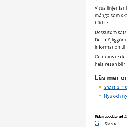
Vissa linjer få
många som ska 
bättre.
Dessutom satsa
Det möjliggör 
information til
Och kanske det 
hela resan blir 
Läs mer om
Snart blir
Nya och ny
2
Sidan uppdaterad
Skriv ut