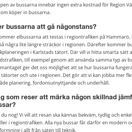
öpen av bussarna innebär ingen extra kostnad för Region Vä
som köper in bussarna.
r bussarna att gå någonstans?
 kommer elbussarna att testas i regiontrafiken på Hammarö, 
på några lite längre sträckor i regionen. Därefter kommer b
fikplaneringen i Karlstads tätort. Där vill vi hitta smarta sätt
adstrafiken, till exempel genom att använda samma typ av bu
ntaget ger det oss möjlighet att se hur bussarna fungerar 
i tätorter och ute i regionen. Det gör att vi kan jobba mer fle
både planering, fordonsutnyttjande och underhåll.
 som reser att märka någon skillnad jämf
ssar?
du nog! Vi vill att resan ska kännas bekväm, tydlig och enkel
eller i regiontrafiken. Alla nya bussar får därför en modern o
rmning i allt från säten till teknik.