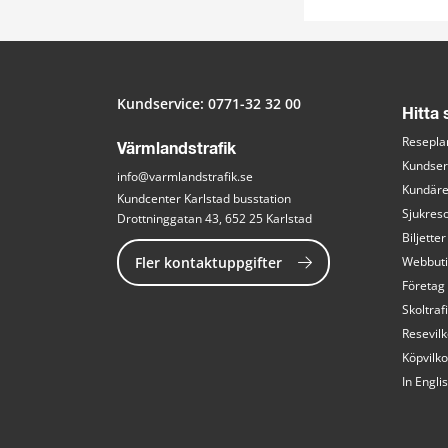
Kundservice: 
0771-32 32 00
Hitta
Resepla
Värmlandstrafik
Kundser
info@varmlandstrafik.se
Kundär
Kundcenter Karlstad busstation
Sjukreso
Drottninggatan 43, 652 25 Karlstad
Biljetter
Fler kontaktuppgifter
Webbut
Företag
Skoltraf
Resevilk
Köpvilko
In Engli