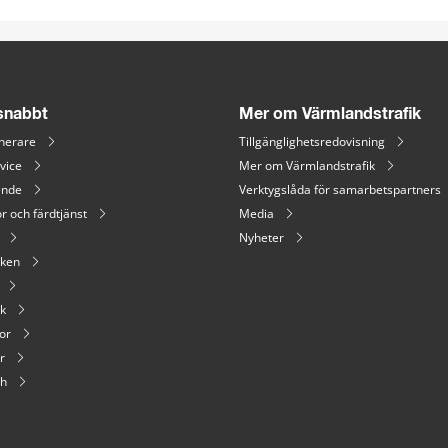
 snabbt
Mer om Värmlandstrafik
nerare
Tillgänglighetsredovisning
vice
Mer om Värmlandstrafik
ende
Verktygslåda för samarbetspartners
r och färdtjänst
Media
Nyheter
iken
ik
or
r
sh