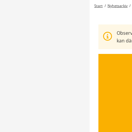
Start
/
Nyhetsarkiv
/
Observ
kan där