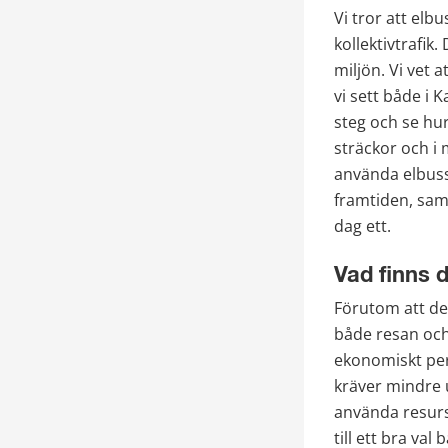
Vi tror att elb
kollektivtrafik
miljön. Vi vet a
vi sett både i K
steg och se hur 
sträckor och i 
använda elbussa
framtiden, samt
dag ett.
Vad finns d
Förutom att de 
både resan och 
ekonomiskt pers
kräver mindre u
använda resurse
till ett bra va