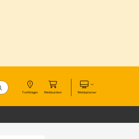
Visa våra andra webbplatser
Trafikläget
Webbutiken
Webbplatser