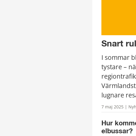
Snart ru
I sommar bl
tystare – nä
regiontrafi
Värmlandstr
lugnare res
7 maj 2025 | Nyh
Hur kommer 
elbussar?