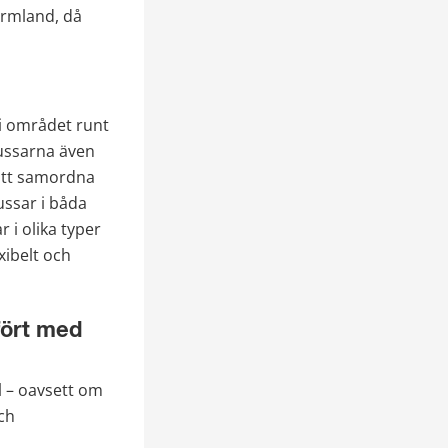
rmland, då 
i området runt 
ussarna även 
 att samordna 
ssar i båda 
i olika typer 
xibelt och 
ört med 
 – oavsett om 
ch 