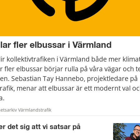
llar fler elbussar i Värmland
ir kollektivtrafiken i Värmland både mer klima
r fler elbussar börjar rulla på våra vägar och tes
ken. Sebastian Tay Hannebo, projektledare på 
afik, menar att elbussar är ett modernt val oc
a.
etsarkiv Värmlandstrafik
det sig att vi satsar på 