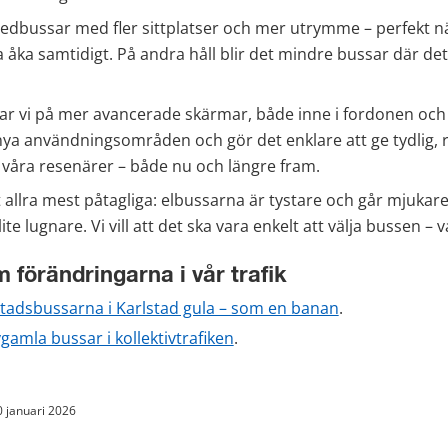
r ledbussar med fler sittplatser och mer utrymme – perfekt nä
åka samtidigt. På andra håll blir det mindre bussar där det
r vi på mer avancerade skärmar, både inne i fordonen och p
nya användningsområden och gör det enklare att ge tydlig, r
l våra resenärer – både nu och längre fram.
allra mest påtagliga: elbussarna är tystare och går mjukare, 
lite lugnare. Vi vill att det ska vara enkelt att välja bussen – v
 förändringarna i vår trafik
 stadsbussarna i Karlstad gula – som en banan
.
gamla bussar i kollektivtrafiken
.
0 januari 2026