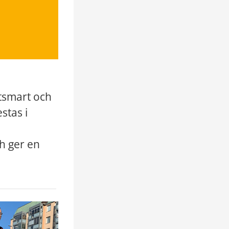
tsmart och 
tas i 
h ger en 