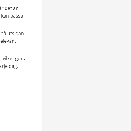
r det är 
 kan passa 
å utsidan. 
elevant 
vilket gör att 
arje dag.