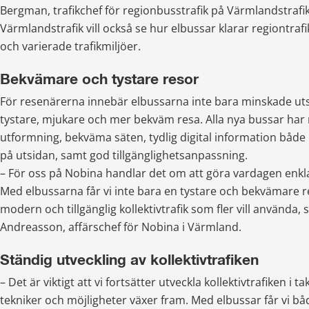
Bergman, trafikchef för regionbusstrafik på Värmlandstrafik
Värmlandstrafik vill också se hur elbussar klarar regiontrafi
och varierade trafikmiljöer.
Bekvämare och tystare resor
För resenärerna innebär elbussarna inte bara minskade uts
tystare, mjukare och mer bekväm resa. Alla nya bussar har
utformning, bekväma säten, tydlig digital information både 
på utsidan, samt god tillgänglighetsanpassning.
– För oss på Nobina handlar det om att göra vardagen enkla
Med elbussarna får vi inte bara en tystare och bekvämare re
modern och tillgänglig kollektivtrafik som fler vill använda, 
Andreasson, affärschef för Nobina i Värmland.
Ständig utveckling av kollektivtrafiken
– Det är viktigt att vi fortsätter utveckla kollektivtrafiken i t
tekniker och möjligheter växer fram. Med elbussar får vi b