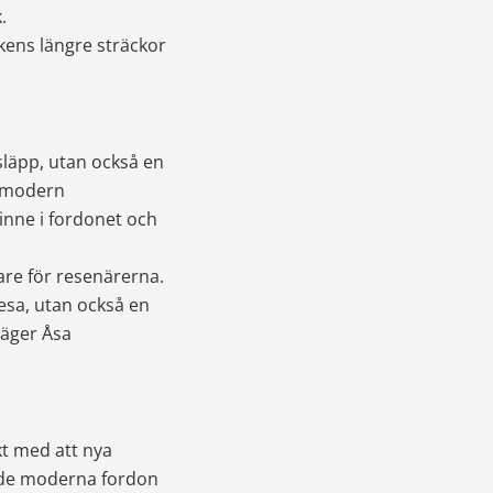
.
kens längre sträckor 
läpp, utan också en 
 modern 
inne i fordonet och 
re för resenärerna. 
sa, utan också en 
säger Åsa 
akt med att nya 
åde moderna fordon 