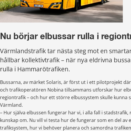
Nu börjar elbussar rulla i regiont
Värmlandstrafik tar nästa steg mot en smarta
hållbar kollektivtrafik – när nya eldrivna bussa
rulla i Hammarötrafiken.
Bussarna, av märket Solaris, är först ut i ett pilotprojekt dä
och trafikoperatören Nobina tillsammans utforskar hur elbu
regiontrafik – och hur ett större elbussystem skulle kunna se
Värmland.
– Hur själva elbussen fungerar har vi, i alla fall i stadstrafik
kunskap om. Nu vill vi testa hur de fungerar som en del av et
trafiksystem, hur vi behöver planera och samordna trafiken