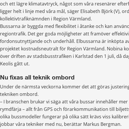
och ett lägre klimatavtryck, något som våra resenärer efter
ligger helt i linje med våra mål, säger Elisabeth Björk (V), ord
kollektivtrafiknämnden i Region Värmland.
Bussarna är byggda med flexibilitet i åtanke och kan använd
regiontrafik. Det ger goda möjligheter att framöver effektivis
fordonsutnyttjande och underhåll. Elbussarna är inköpta av 
projektet kostnadsneutralt för Region Värmland. Nobina ko
över driften av stadsbusstrafiken i Karlstad den 1 juli, då d
Keolis gått ut.
Nu fixas all teknik ombord
Under de närmsta veckorna kommer det att göras justeringar 
tekniken ombord.
– I branschen brukar vi säga att våra bussar innehåller mer 
rymdfärja – allt från GPS och förarkommunikation till biljet
olika bussmodeller fungerar på olika sätt krävs viss kalibreri
jobbar våra tekniker med nu, berättar Markus Bergman.