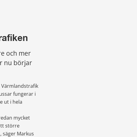
rafiken
re och mer 
r nu börjar 
r Värmlandstrafik 
ssar fungerar i 
 ut i hela 
, redan mycket 
t större 
, säger Markus 