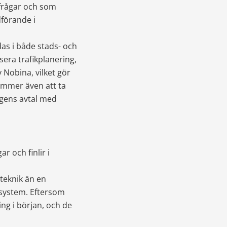
frågar och som 
förande i 
as i både stads- och 
era trafikplanering, 
Nobina, vilket gör 
mmer även att ta 
agens avtal med 
och finlir i 
teknik än en 
tsystem. Eftersom 
ng i början, och de 