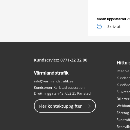
2
Sidan uppdaterad
Skriv ut
Kundservice: 
0771-32 32 00
Hitta
Resepla
Värmlandstrafik
Kundser
info@varmlandstrafik.se
Kundär
Kundcenter Karlstad busstation
Sjukreso
Drottninggatan 43, 652 25 Karlstad
Biljetter
Fler kontaktuppgifter
Webbut
Företag
Skoltraf
Resevilk