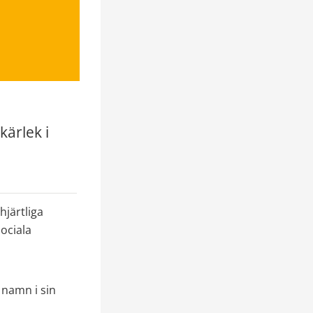
ärlek i 
järtliga 
ociala 
namn i sin 