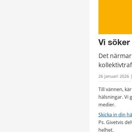
Vi söker
Det närmar s
kollektivtra
26 januari 2026 
Till vännen, kä
hälsningar. Vi 
medier. 
Skicka in din h
Ps. Givetvis de
helhet.