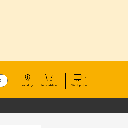
Visa våra andra webbplatser
Trafikläget
Webbutiken
Webbplatser