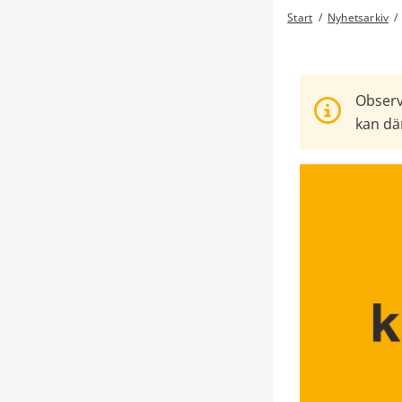
Start
/
Nyhetsarkiv
/
Observ
kan där