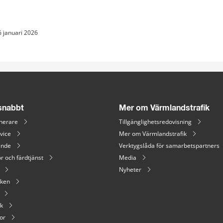
6 januari 2026
 snabbt
Mer om Värmlandstrafik
nerare
Tillgänglighetsredovisning
vice
Mer om Värmlandstrafik
ende
Verktygslåda för samarbetspartners
r och färdtjänst
Media
Nyheter
iken
ik
or