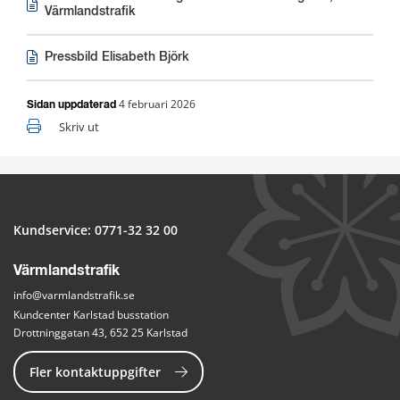
Jpg, 825 kB.
Värmlandstrafik
Pressbild Elisabeth Björk
Jpg, 2 MB.
4 februari 2026
Sidan uppdaterad
Skriv ut
Kundservice: 
0771-32 32 00
Värmlandstrafik
info@varmlandstrafik.se
Kundcenter Karlstad busstation
Drottninggatan 43, 652 25 Karlstad
Fler kontaktuppgifter