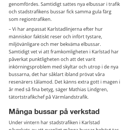
genomfördes. Samtidigt sattes nya elbussar i trafik 
och stadstrafikens bussar fick samma gula färg 
som regiontrafiken.
– Vi har anpassat Karlstadlinjerna efter hur 
människor faktiskt reser och infört tystare, 
miljövänligare och mer bekväma elbussar. 
Samtidigt vet vi att framkomligheten i Karlstad har 
påverkat punktligheten och att det varit 
inkörningsproblem med skyltar och utrop i de nya 
bussarna, det har såklart ibland prövat våra 
resenärers tålamod. Det känns extra gott i magen i 
år med så fina betyg, säger Mathias Lindgren, 
tätortstrafikchef på Värmlandstrafik.
Många bussar på verkstad
Under vintern har stadstrafiken i Karlstad 
påverkats av att ovanligt många bussar behövt tas 