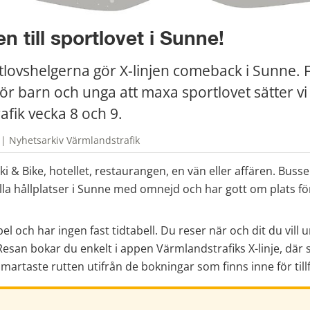
en till sportlovet i Sunne!
lovshelgerna gör X-linjen comeback i Sunne. Fö
för barn och unga att maxa sportlovet sätter vi 
afik vecka 8 och 9.
 | Nyhetsarkiv Värmlandstrafik
Ski & Bike, hotellet, restaurangen, en vän eller affären. Busse
lla hållplatser i Sunne med omnejd och har gott om plats fö
ibel och har ingen fast tidtabell. Du reser när och dit du vill u
esan bokar du enkelt i appen Värmlandstrafiks X-linje, där 
martaste rutten utifrån de bokningar som finns inne för tillf