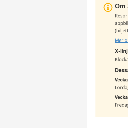
Om X
Resor
appbil
(bilje
Mer o
X-lin
Klocka
Dessa
Vecka
Lördag
Vecka
Fredag