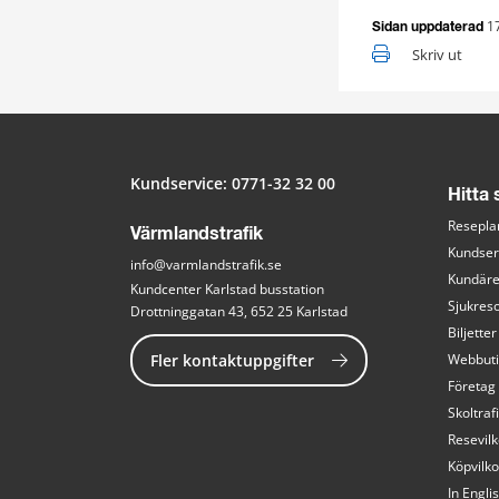
1
Sidan uppdaterad
Skriv ut
Kundservice: 
0771-32 32 00
Hitta
Resepla
Värmlandstrafik
Kundser
info@varmlandstrafik.se
Kundär
Kundcenter Karlstad busstation
Sjukreso
Drottninggatan 43, 652 25 Karlstad
Biljetter
Fler kontaktuppgifter
Webbut
Företag
Skoltraf
Resevilk
Köpvilko
In Engli