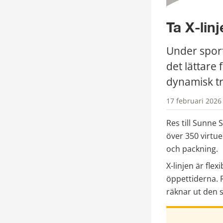
Ta X-linj
Under sport
det lättare 
dynamisk tr
17 februari 2026
Res till Sunne 
över 350 virtue
och packning.
X-linjen är flex
öppettiderna. R
räknar ut den s