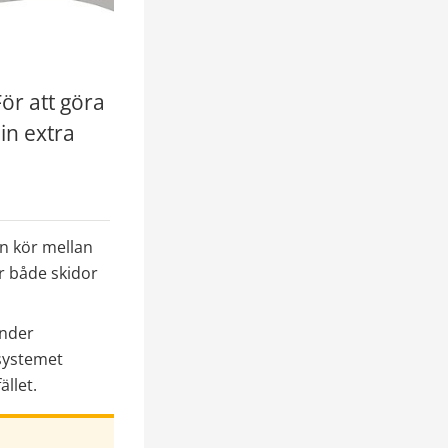
r att göra 
in extra 
n kör mellan 
r både skidor 
nder 
systemet 
ället.