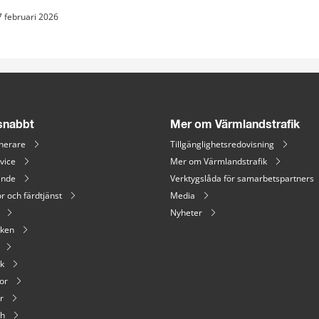
7 februari 2026
 snabbt
Mer om Värmlandstrafik
nerare
Tillgänglighetsredovisning
vice
Mer om Värmlandstrafik
ende
Verktygslåda för samarbetspartners
r och färdtjänst
Media
Nyheter
iken
ik
or
r
sh