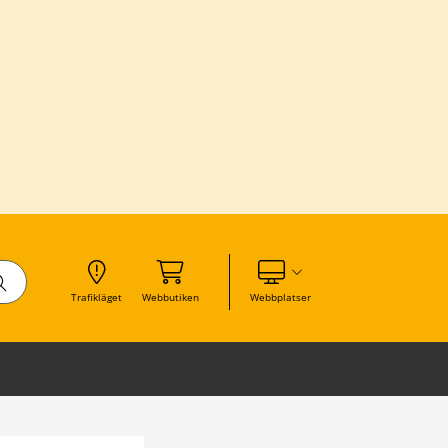
Visa våra andra webbplatser
Trafikläget
Webbutiken
Webbplatser