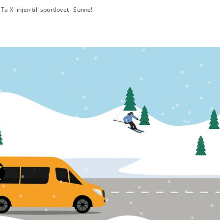
Ta X-linjen till sportlovet i Sunne!