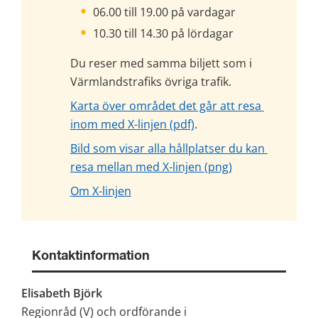
06.00 till 19.00 på vardagar
10.30 till 14.30 på lördagar
Du reser med samma biljett som i 
Värmlandstrafiks övriga trafik.
Karta över området det går att resa 
pdf, 448 kB.
inom med X-linjen (pdf)
.
Bild som visar alla hållplatser du kan 
png, 1 MB.
resa mellan med X-linjen (png)
Om X-linjen
Kontaktinformation
Elisabeth Björk
Regionråd (V) och ordförande i 