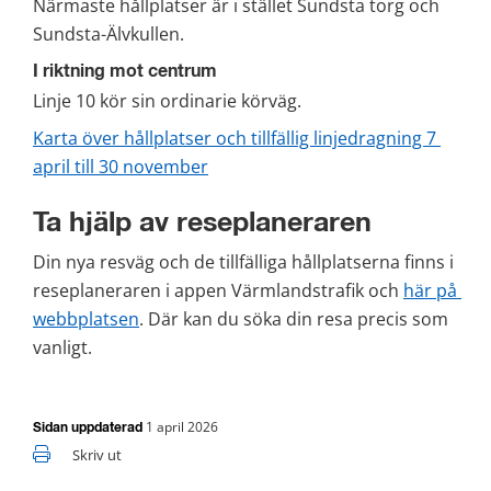
Närmaste hållplatser är i stället Sundsta torg och 
Sundsta-Älvkullen.
I riktning mot centrum
Linje 10 kör sin ordinarie körväg.
Karta över hållplatser och tillfällig linjedragning 7 
png, 443 kB.
april till 30 november
Ta hjälp av reseplaneraren
Din nya resväg och de tillfälliga hållplatserna finns i 
reseplaneraren i appen Värmlandstrafik och 
här på 
webbplatsen
. Där kan du söka din resa precis som 
vanligt.
1 april 2026
Sidan uppdaterad
Skriv ut