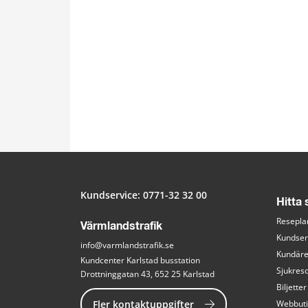
Kundservice: 
0771-32 32 00
Hitta
Resepla
Värmlandstrafik
Kundser
info@varmlandstrafik.se
Kundär
Kundcenter Karlstad busstation
Sjukreso
Drottninggatan 43, 652 25 Karlstad
Biljetter
Fler kontaktuppgifter
Webbut