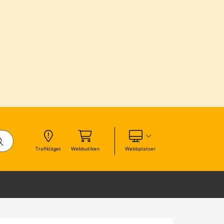
Visa våra andra webbplatser
Trafikläget
Webbutiken
Webbplatser