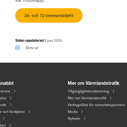
vår mobilapp.
24- och 72-timmarsbiljett
9 juni 2026
Sidan uppdaterad
Skriv ut
 snabbt
Mer om Värmlandstrafik
nerare
Tillgänglighetsredovisning
vice
Mer om Värmlandstrafik
ende
Verktygslåda för samarbetspartners
r och färdtjänst
Media
Nyheter
iken