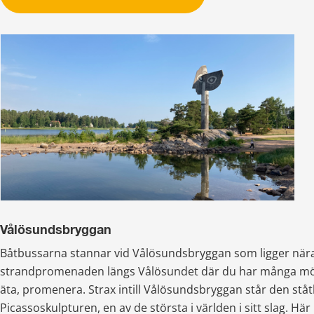
Vålösundsbryggan
Båtbussarna stannar vid Vålösundsbryggan som ligger nära
strandpromenaden längs Vålösundet där du har många möjl
äta, promenera. Strax intill Vålösundsbryggan står den ståtl
Picassoskulpturen, en av de största i världen i sitt slag. Här 