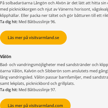
På solbadaröarna Långön och Alvön är det lätt att hitta sin 
med picknickkorgen och njut av Vänerns horisont, vågskval
klipphällar. Eller packa ner tältet och gör båtturen till ett 
Ta dig hit: 
Med Båtbusslinje 96.
Läs mer på visitvarmland.se
Vålön
Bad- och vandringsmöjligheter med sandstränder och klipp
öarna Vålön, Kalvön och Sibberön som anslutets med gångb
lång vandringsled. Vålön passar barnfamiljer, med sandstr
samt lekplats, picknickbord och grillplats.
Ta dig hit: 
Med Båtbusslinje 97.
Läs mer på visitvarmland.com