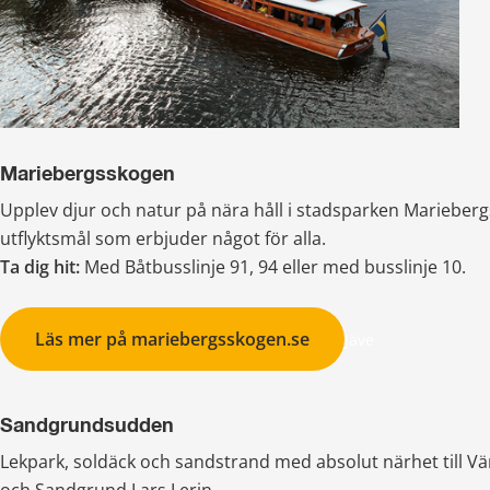
Mariebergsskogen
Upplev djur och natur på nära håll i stadsparken Mariebergs
utflyktsmål som erbjuder något för alla.
Ta dig hit: 
Med Båtbusslinje 91, 94 eller med busslinje 10.
Läs mer på mariebergsskogen.se
Jäve
Sandgrundsudden
Lekpark, soldäck och sandstrand med absolut närhet till 
och Sandgrund Lars Lerin.