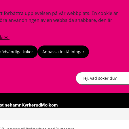
tt förbättra upplevelsen på vår webbplats. En cookie är
tt göra användningen av en webbsida snabbare, den är
kies.
nödvändiga kakor
Anpassa inställningar
Sök
istinehamn
Kyrkerud
Molkom
Välkommen på ljudvandring med Riksteatern