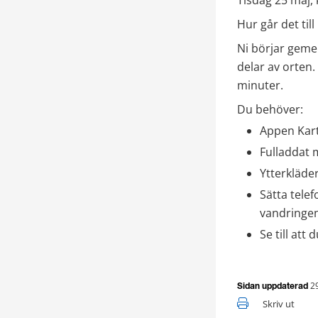
Tisdag 25 maj, 
Hur går det till
Ni börjar geme
delar av orten.
minuter. 
Du behöver:
Appen Kart
Fulladdat 
Ytterkläde
Sätta telef
vandringen
Se till att
2
Sidan uppdaterad
Skriv ut