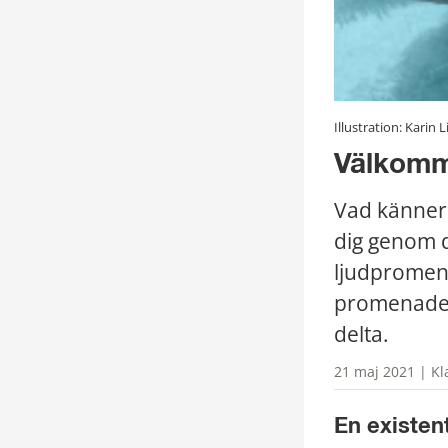
Illustration: Karin 
Välkomm
Vad känner 
dig genom d
ljudpromena
promenaden
delta.
21 maj 2021 | Kl
En existen