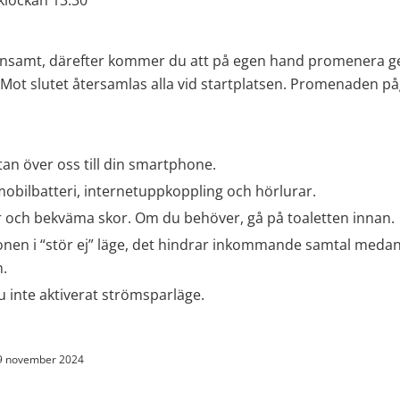
klockan 13.30
nsamt, därefter kommer du att på egen hand promenera ge
 Mot slutet återsamlas alla vid startplatsen. Promenaden påg
an över oss till din smartphone.
mobilbatteri, internetuppkoppling och hörlurar.
r och bekväma skor. Om du behöver, gå på toaletten innan. 
onen i “stör ej” läge, det hindrar inkommande samtal medan 
.
 du inte aktiverat strömsparläge. 
9 november 2024