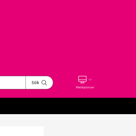
Sök
Visa våra andra webbplatser
Webbplatser