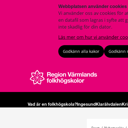
Webbplatsen använder cookies
Vi använder oss av cookies för a
en datafil som lagras i syfte a
inte skadlig för din dator.
Läs mer om hur vi använder coo
Godkänn alla kakor
Godkänn 
Vad är en folkhögskola?
Ingesund
Klarälvdalen
Kr
Start
/
Nyhetsarkiv
/