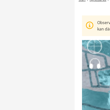
Observ
kan där