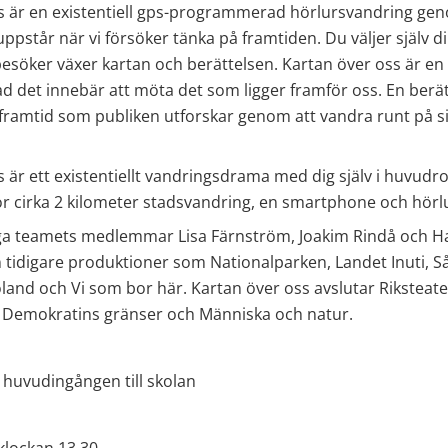
s är en existentiell gps-programmerad hörlursvandring geno
pstår när vi försöker tänka på framtiden. Du väljer själv din
besöker växer kartan och berättelsen. Kartan över oss är en 
vad det innebär att möta det som ligger framför oss. En berät
mtid som publiken utforskar genom att vandra runt på si
 är ett existentiellt vandringsdrama med dig själv i huvudrol
ör cirka 2 kilometer stadsvandring, en smartphone och hörlu
iga teamets medlemmar Lisa Färnström, Joakim Rindå och 
 tidigare produktioner som Nationalparken, Landet Inuti, Sång
land och Vi som bor här. Kartan över oss avslutar Riksteater
 Demokratins gränser och Människa och natur.
r huvudingången till skolan