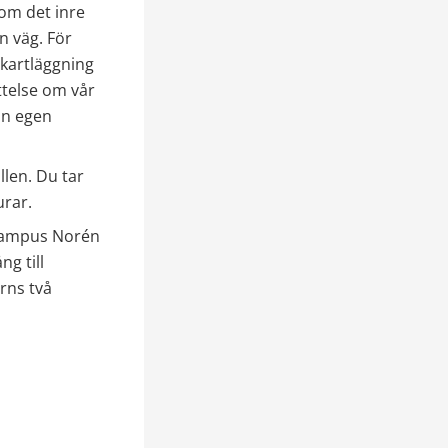
m det inre 
 väg. För 
kartläggning 
telse om vår 
n egen 
len. Du tar 
rar. 
Hampus Norén 
 till 
ns två 