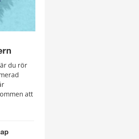
ern
r du rör 
mmerad 
r 
kommen att 
kap