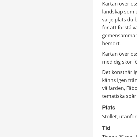
Kartan över os
landskap som up
varje plats du 
för att förstå 
gemensamma fra
hemort. 
Kartan över oss
med dig skor f
Det konstnärl
känns igen från
välfärden, Fäbo
tematiska spår
Plats
Stöllet, utanfö
Tid