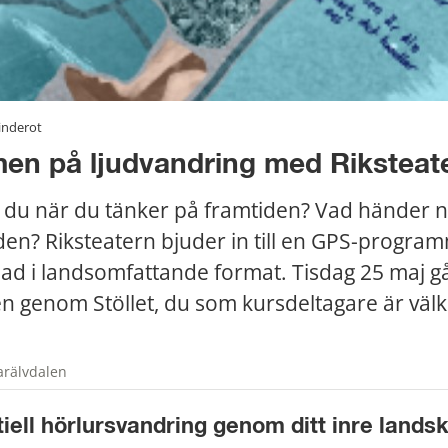
Linderot
en på ljudvandring med Riksteat
du när du tänker på framtiden? Vad händer nä
en? Riksteatern bjuder in till en GPS-progra
d i landsomfattande format. Tisdag 25 maj gå
 genom Stöllet, du som kursdeltagare är väl
arälvdalen
tiell hörlursvandring genom ditt inre lands