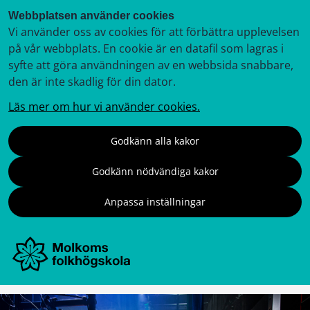
Webbplatsen använder cookies
Vi använder oss av cookies för att förbättra upplevelsen
på vår webbplats. En cookie är en datafil som lagras i
syfte att göra användningen av en webbsida snabbare,
den är inte skadlig för din dator.
Läs mer om hur vi använder cookies.
Godkänn alla kakor
Godkänn nödvändiga kakor
Anpassa inställningar