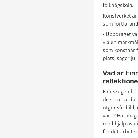
folkhögskola.
Konstverket är 
som fortfarand
- Uppdraget var
via en markmål
som konstnär fr
plats, säger Jul
Vad är Finn
reflektione
Finnskogen har
de som har betr
utgör vår bild 
varit? Har de g
med hjälp av di
för det arbete