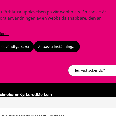
tt förbättra upplevelsen på vår webbplats. En cookie är
tt göra användningen av en webbsida snabbare, den är
kies.
nödvändiga kakor
Anpassa inställningar
Sök
istinehamn
Kyrkerud
Molkom
Dela med dig av din relation till Finnskogen