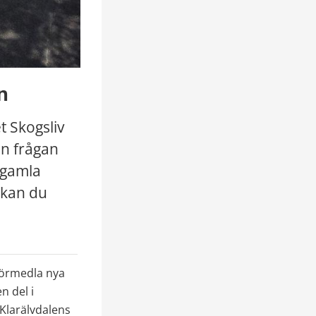
n
 Skogsliv 
n frågan 
gamla 
kan du 
förmedla nya 
 del i 
Klarälvdalens 