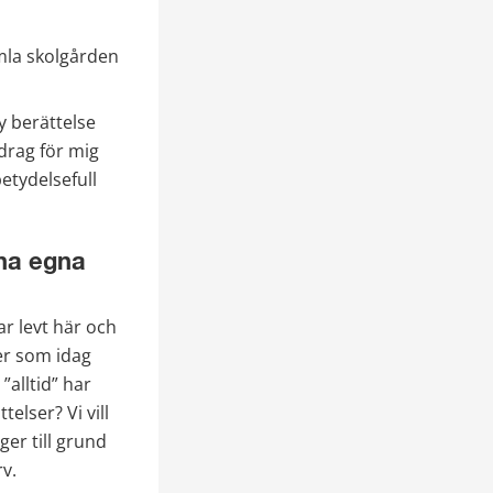
mla skolgården 
 berättelse 
rag för mig 
tydelsefull 
na egna 
 levt här och 
er som idag 
alltid” har 
lser? Vi vill 
er till grund 
v.