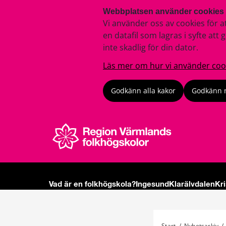
Webbplatsen använder cookies
Vi använder oss av cookies för a
en datafil som lagras i syfte a
inte skadlig för din dator.
Läs mer om hur vi använder coo
Godkänn alla kakor
Godkänn 
Vad är en folkhögskola?
Ingesund
Klarälvdalen
Kr
Start
/
Nyhetsarkiv
/