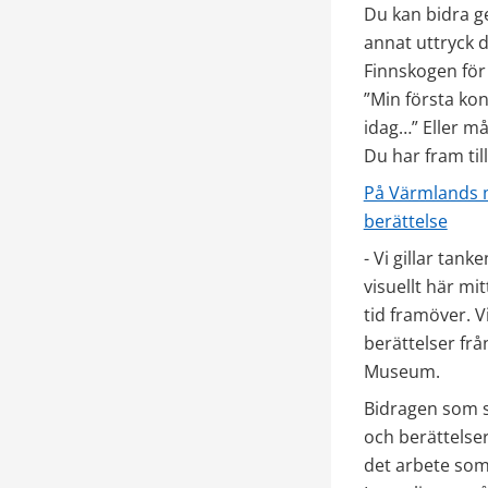
Du kan bidra ge
annat uttryck du
Finnskogen för 
”Min första ko
idag…” Eller må
Du har fram til
På Värmlands m
berättelse
- Vi gillar tan
visuellt här mi
tid framöver. 
berättelser fr
Museum.
Bidragen som s
och berättelser
det arbete som 