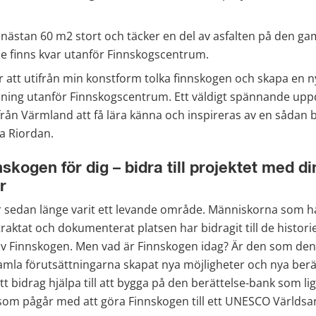
nästan 60 m2 stort och täcker en del av asfalten på den ga
e finns kvar utanför Finnskogscentrum.
 att utifrån min konstform tolka finnskogen och skapa en ny
ning utanför Finnskogscentrum. Ett väldigt spännande uppd
ån Värmland att få lära känna och inspireras av en sådan be
ia Riordan.
skogen för dig – bidra till projektet med di
r
 sedan länge varit ett levande område. Människorna som har
aktat och dokumenterat platsen har bidragit till de histori
av Finnskogen. Men vad är Finnskogen idag? Är den som den ”
amla förutsättningarna skapat nya möjligheter och nya berätte
tt bidrag hjälpa till att bygga på den berättelse-bank som ligg
 som pågår med att göra Finnskogen till ett UNESCO Världsar