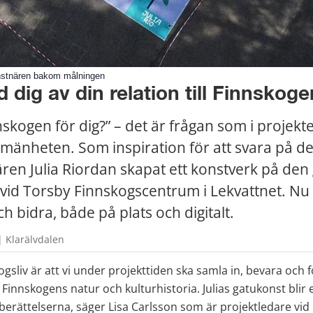
onstnären bakom målningen
 dig av din relation till Finnskoge
skogen för dig?” – det är frågan som i projektet
 allmänheten. Som inspiration för att svara på de
ren Julia Riordan skapat ett konstverk på den 
vid Torsby Finnskogscentrum i Lekvattnet. Nu 
h bidra, både på plats och digitalt.
| Klarälvdalen
ogsliv är att vi under projekttiden ska samla in, bevara och 
Finnskogens natur och kulturhistoria. Julias gatukonst blir en
erättelserna, säger Lisa Carlsson som är projektledare vid 