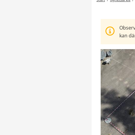
Observ
kan där