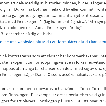
nom att dela med dig av historier, minnen, bilder, sånger el
 gillar. Du kan ha bott här i hela ditt liv eller kommit i kont
första gången idag. Inget är i sammanhanget ointressant. Ti
ntakt med Finnskogen…”, ”Jag kommer ihåg när…”, ”Min syn p
la en bild med ord; Vad är Finnskogen för dig?
l 31 december på dig att bidra.
useums webbsida hittar du ett formuläret där du kan lämn
ken på kontrasterna som ett sådant här konstverk skapar. Inte
tt ute i skogen, utan förhoppningsvis även i folks medvetand
Vi hoppas att många tar chansen och delar med sig av sina e
ån Finnskogen, säger Daniel Olsson, besöksmålsutvecklare p
amlas in kommer att bevaras och användas för att förmedla
 om Finnskogen. Till exempel är dessa berättelser väldigt int
görs för att placera Finnskogen på UNESCOs lista över värld