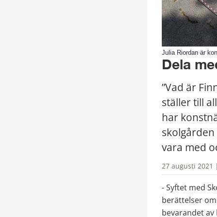
Julia Riordan är k
Dela med
”Vad är Finn
ställer till
har konstnä
skolgården 
vara med oc
27 augusti 2021 
- Syftet med Sk
berättelser om 
bevarandet av b