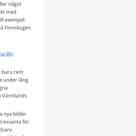
ler något 
akt med 
ll exempel: 
å Finnskogen 
a din 
 bara rent 
e under lång 
gna 
å Värmlands 
 nya bilder 
ressanta för 
sarv. 