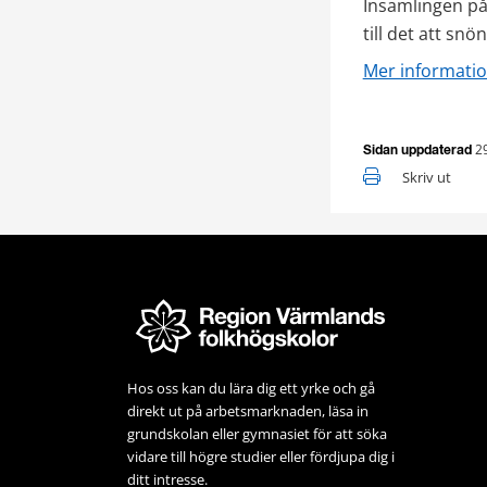
Insamlingen på
till det att snö
Mer informati
2
Sidan uppdaterad
Skriv ut
Hos oss kan du lära dig ett yrke och gå 
direkt ut på arbets­marknaden, läsa in 
grundskolan eller gymnasiet för att söka 
vidare till högre studier eller fördjupa dig i 
ditt intresse.