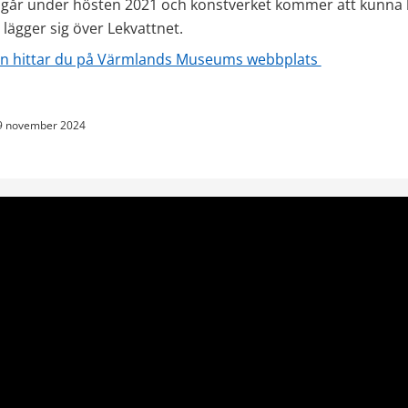
går under hösten 2021 och konstverket kommer att kunna 
n lägger sig över Lekvattnet.
on hittar du på Värmlands Museums webbplats 
9 november 2024