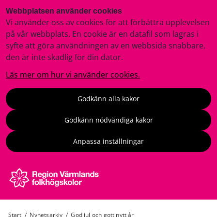
Webbplatsen använder cookies
Vi använder oss av cookies för att förbättra upplevelsen
på vår webbplats. En cookie är en datafil som lagras i
syfte att göra användningen av en webbsida snabbare,
den är inte skadlig för din dator.
Läs mer om hur vi använder cookies.
Godkänn alla kakor
Godkänn nödvändiga kakor
Anpassa inställningar
Start
/
Nyhetsarkiv
/
God jul och gott nytt år