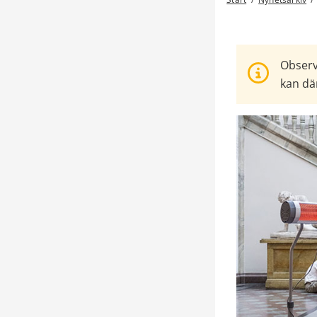
Observ
kan där