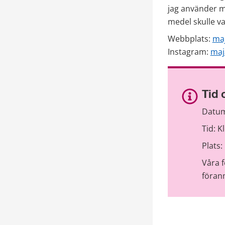
jag använder m
medel skulle va
Webbplats: 
ma
Instagram: 
maj
Tid 
Datum
Tid: K
Plats:
Våra 
föran