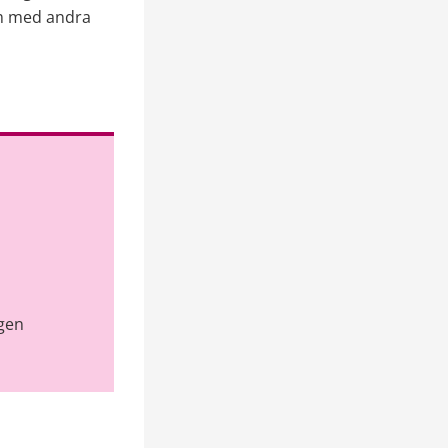
m med andra 
gen 