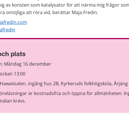
ig av konsten som katalysator för att närma mig frågor so
ra omöjliga att röra vid, berättar Maja Fredin.
jafredin.com
afredin
och plats
: Måndag 16 december
lockan 13:00
 Hawaiisalen, ingång hus 2B, Kyrkeruds folkhögskola, Årjäng
föreläsningar är kostnadsfria och öppna för allmänheten. In
mälan krävs.