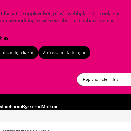
tt förbättra upplevelsen på vår webbplats. En cookie är
tt göra användningen av en webbsida snabbare, den är
kies.
nödvändiga kakor
Anpassa inställningar
Sök
istinehamn
Kyrkerud
Molkom
Föreläsning med Maja Fredin