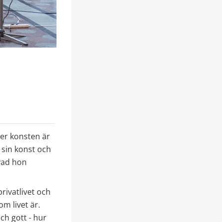
er konsten är 
 sin konst och 
vad hon 
ivatlivet och 
m livet är. 
h gott - hur 