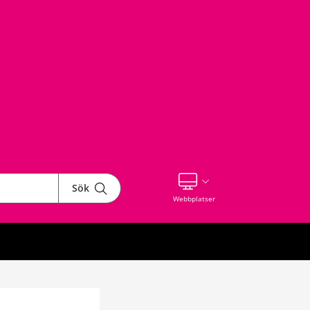
Sök
Visa våra andra webbplatser
Webbplatser