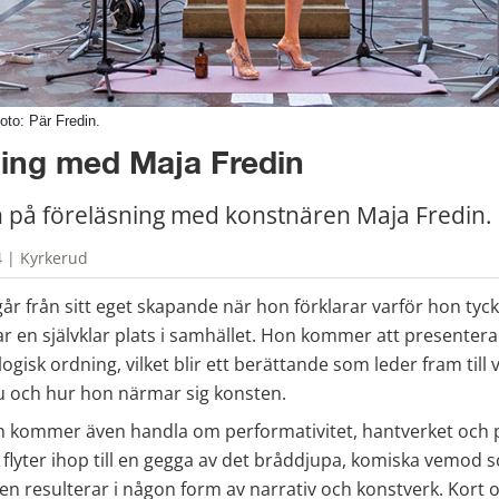
oto: Pär Fredin.
ning med Maja Fredin
på föreläsning med konstnären Maja Fredin.
 | Kyrkerud
år från sitt eget skapande när hon förklarar varför hon tyck
har en självklar plats i samhället. Hon kommer att presentera
logisk ordning, vilket blir ett berättande som leder fram till 
 och hur hon närmar sig konsten.
n kommer även handla om performativitet, hantverket och pr
r flyter ihop till en gegga av det bråddjupa, komiska vemod so
en resulterar i någon form av narrativ och konstverk. Kort oc