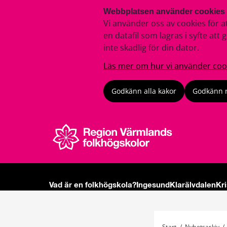
Webbplatsen använder cookies
Vi använder oss av cookies för a
en datafil som lagras i syfte a
inte skadlig för din dator.
Läs mer om hur vi använder coo
Godkänn alla kakor
Godkänn 
Vad är en folkhögskola?
Ingesund
Klarälvdalen
Kr
Start
/
Nyhetsarkiv
/