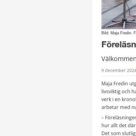
Bild: Maja Fredin. F
Föreläs
Välkommen 
9 december 2024
Maja Fredin utg
livsviktig och 
verk i en krono
arbetar med nu
– Föreläsninge
hur allt det dä
Det som slutlig