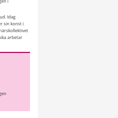
en i 
d. Idag 
 sin konst i 
ärskollektivet 
ka arbetar 
gen 