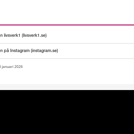
n livsverk1 (livsverk1.se)
an webbplats.
en på Instagram (instagram.se)
an webbplats.
3 januari 2026