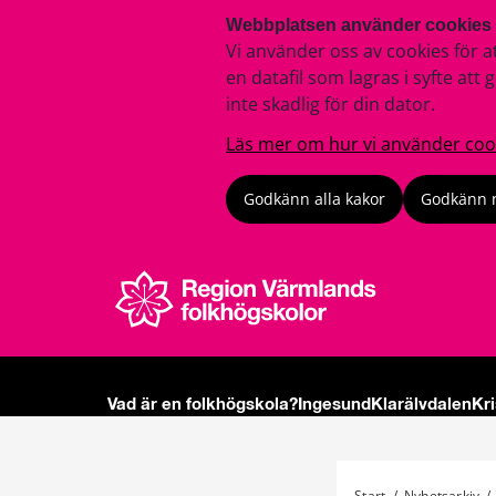
Webbplatsen använder cookies
Vi använder oss av cookies för a
en datafil som lagras i syfte a
inte skadlig för din dator.
Läs mer om hur vi använder coo
Godkänn alla kakor
Godkänn 
Vad är en folkhögskola?
Ingesund
Klarälvdalen
Kr
Start
/
Nyhetsarkiv
/