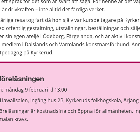
 ett språk för det som är svårt att säga. För henne är det väg
r drivkraften – inte alltid det färdiga verket.
rliga resa tog fart då hon själv var kursdeltagare på Kyrkeru
 offentlig gestaltning, utställningar, beställningar och säljer
er sin egen ateljé i Ödeborg, Färgelanda, och är aktiv i konstn
 medlem i Dalslands och Värmlands konstnärsförbund. Anni
tpedagog på Kyrkerud.
föreläsningen
: måndag 9 februari kl 13.00
 Hawaiisalen, ingång hus 2B, Kyrkeruds folkhögskola, Årjäng
föreläsningar är kostnadsfria och öppna för allmänheten. In
mälan krävs.