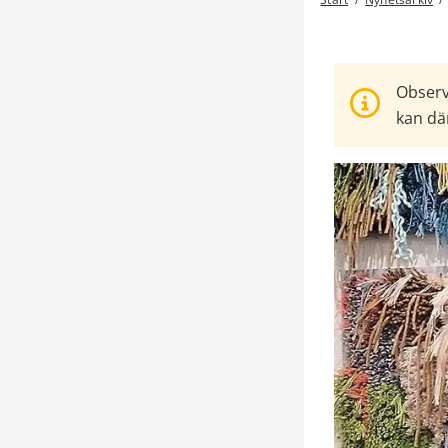
Observ
kan där