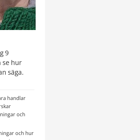
 9 
 se hur 
an säga.
ra handlar 
skar 
ningar och 
ningar och hur 