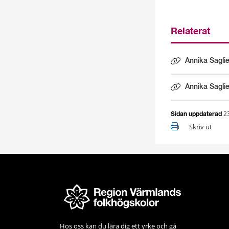
Relaterat
Annika Saglie
Länk till ann
Annika Sagli
Länk till ann
2
Sidan uppdaterad
Skriv ut
Hos oss kan du lära dig ett yrke och gå 