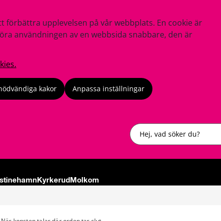
tt förbättra upplevelsen på vår webbplats. En cookie är
tt göra användningen av en webbsida snabbare, den är
kies.
nödvändiga kakor
Anpassa inställningar
Sök
istinehamn
Kyrkerud
Molkom
När konsten talar där orden tar slut