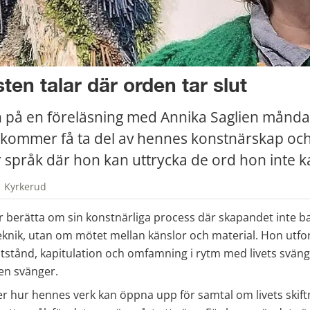
ten talar där orden tar slut
på en föreläsning med Annika Saglien måndag
i kommer få ta del av hennes konstnärskap och
r språk där hon kan uttrycka de ord hon inte k
| Kyrkerud
berätta om sin konstnärliga process där skapandet inte ba
knik, utan om mötet mellan känslor och material. Hon utfor
tstånd, kapitulation och omfamning i rytm med livets sväng
ägen svänger.
r hur hennes verk kan öppna upp för samtal om livets skift