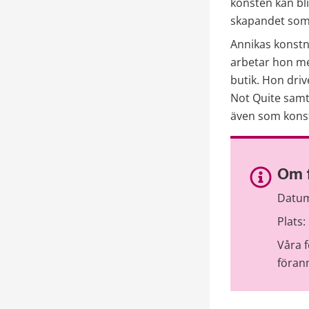
konsten kan bli
skapandet som ä
Annikas konstnä
arbetar hon med
butik. Hon driv
Not Quite samt
även som kons
Om 
Datum
Plats:
Våra 
föran