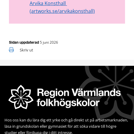
Arvika Konsthall 
(artworks.se/arvikakonsthall)
5 juni 2026
Sidan uppdaterad
Skriv ut
Hos oss kan du lära dig ett yrke och gå direkt ut på arbets­marknaden, 
läsa in grundskolan eller gymnasiet för att söka vidare till högre 
studier eller fördjupa dig i ditt intresse.