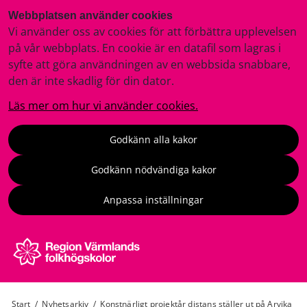
Webbplatsen använder cookies
Vi använder oss av cookies för att förbättra upplevelsen
på vår webbplats. En cookie är en datafil som lagras i
syfte att göra användningen av en webbsida snabbare,
den är inte skadlig för din dator.
Läs mer om hur vi använder cookies.
Godkänn alla kakor
Godkänn nödvändiga kakor
Anpassa inställningar
Start
/
Nyhetsarkiv
/
Konstnärligt projektår distans ställer ut på Arvika