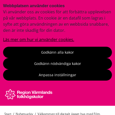
Webbplatsen använder cookies
Vi använder oss av cookies för att förbättra upplevelsen
på vår webbplats. En cookie är en datafil som lagras i
syfte att göra användningen av en webbsida snabbare,
den är inte skadlig för din dator.
Läs mer om hur vi använder cookies.
Godkänn alla kakor
Godkänn nödvändiga kakor
Anpassa inställningar
Start
/
Nyhetsarkiv
/
Välkommen till digitalt öppet hus med Film,