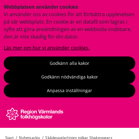
Webbplatsen använder cookies
Vi använder oss av cookies för att förbättra upplevelsen
på vår webbplats. En cookie är en datafil som lagras i
syfte att göra användningen av en webbsida snabbare,
den är inte skadlig för din dator.
Läs mer om hur vi använder cookies.
Godkänn alla kakor
Godkänn nödvändiga kakor
Anpassa inställningar
Start
/
Nyhetsarkiv
/
Skådespelarlinjen tolkar Shakespears