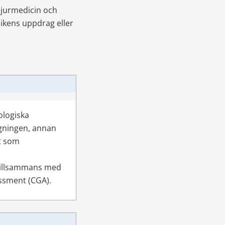
njurmedicin och 
ikens uppdrag eller 
logiska 
gningen, annan 
t som 
tillsammans med 
essment (CGA).