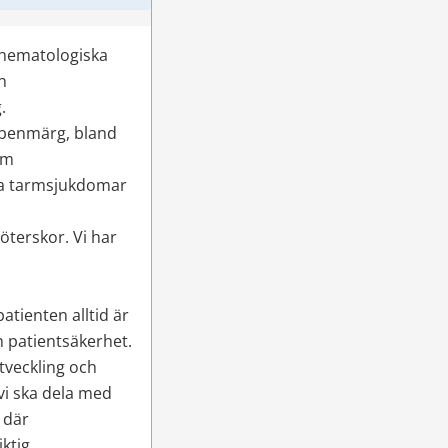
hematologiska 
 
.
benmärg, bland 
m 
ka tarmsjukdomar 
terskor. Vi har 
tienten alltid är 
h patientsäkerhet. 
tveckling och 
i ska dela med 
 där 
ktig.