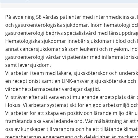
På avdelning 58 vårdas patienter med internmedicinska, 
och gastroenterologiska sjukdomar. Inom hematologi och
gastroenterologi bedrivs specialistvård med länsuppdrag
Hematologiska sjukdomar innebär sjukdomar i blod och 
annat cancersjukdomar så som leukemi och myelom. Ino
gastroenterologi vårdar vi patienter med inflammatoris
samt leversjukdom.
Vi arbetar i team med läkare, sjuksköterskor och underskö
en receptionist samt en LINK-ansvarig sjuksköterska och 
vårdenhetsfarmaceuter vardagar dagtid.
Vi strävar efter att vara en stimulerande arbetsplats där pa
i fokus. Vi arbetar systematiskt för en god arbetsmiljö oc
Vi arbetar för att skapa en positiv och lärande miljö där u
framåtanda ska vara ledande ord. Vår målsättning är att v
oss av kunskaper till varandra och ha ett tillåtande klimat
medarbetarnas engagemang och delaktighet är mycket vi