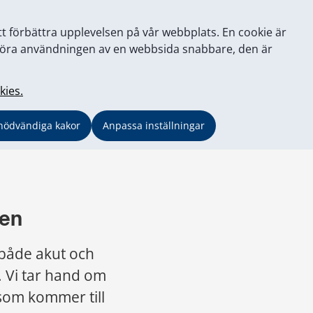
tt förbättra upplevelsen på vår webbplats. En cookie är
tt göra användningen av en webbsida snabbare, den är
kies.
nödvändiga kakor
Anpassa inställningar
ken
både akut och 
 Vi tar hand om 
som kommer till 