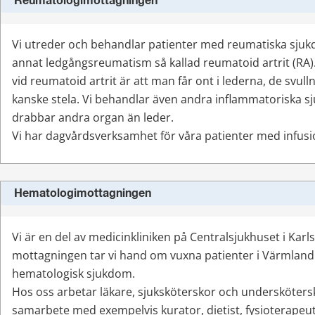
Reumatologimottagningen
Vi utreder och behandlar patienter med reumatiska sjuk
annat ledgångsreumatism så kallad reumatoid artrit (RA).
vid reumatoid artrit är att man får ont i lederna, de svull
kanske stela. Vi behandlar även andra inflammatoriska 
drabbar andra organ än leder.
Vi har dagvårdsverksamhet för våra patienter med infus
Hematologimottagningen
Vi är en del av medicinkliniken på Centralsjukhuset i Karl
mottagningen tar vi hand om vuxna patienter i Värmland
hematologisk sjukdom.
Hos oss arbetar läkare, sjuksköterskor och underskötersk
samarbete med exempelvis kurator, dietist, fysioterapeut