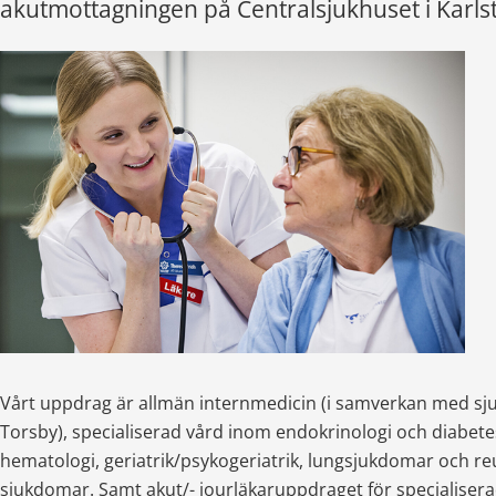
akutmottagningen på Centralsjukhuset i Karls
Vårt uppdrag är allmän internmedicin (i samverkan med sju
Torsby), specialiserad vård inom endokrinologi och diabetes
hematologi, geriatrik/psykogeriatrik, lungsjukdomar och re
sjukdomar. Samt akut/- jourläkaruppdraget för specialisera