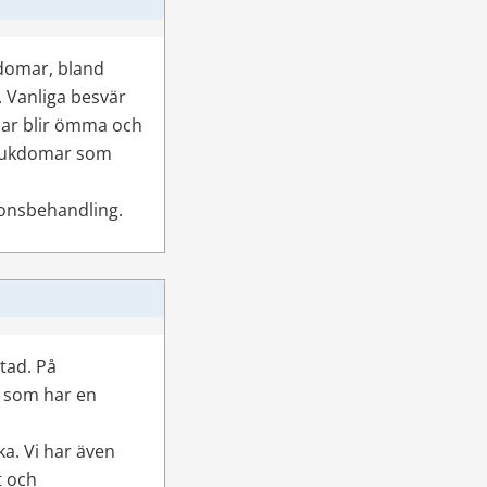
domar, bland 
 Vanliga besvär 
nar blir ömma och 
sjukdomar som 
ionsbehandling.
stad. På
 som har en 
a. Vi har även 
 och 