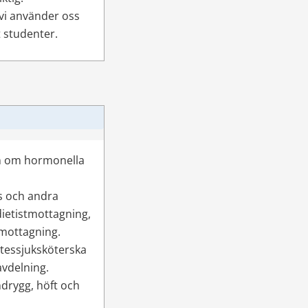
vi använder oss 
t studenter.
an om hormonella 
 och andra 
etistmottagning, 
tmottagning.
tessjuksköterska 
avdelning.
rygg, höft och 