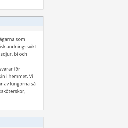
vägarna som 
sk andningssvikt 
sdjur, bi och 
varar för 
in i hemmet. Vi 
r av lungorna så 
sköterskor, 