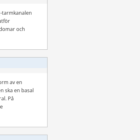
-tarmkanalen 
tför 
domar och 
orm av en 
 ska en basal 
l. På 
e 