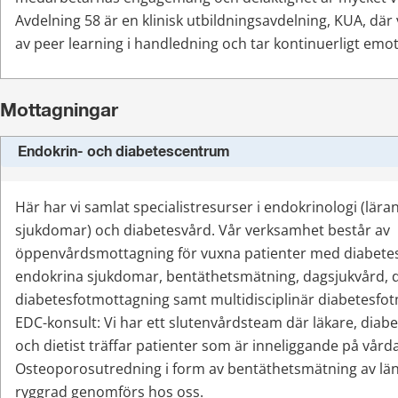
Avdelning 58 är en klinisk utbildningsavdelning, KUA, där 
av peer learning i handledning och tar kontinuerligt emo
Mottagningar
Endokrin- och diabetescentrum
Här har vi samlat specialistresurser i endokrinologi (lär
sjukdomar) och diabetesvård. Vår verksamhet består av 
öppenvårdsmottagning för vuxna patienter med diabetes
endokrina sjukdomar, bentäthetsmätning, dagsjukvård, di
diabetesfotmottagning samt multidisciplinär diabetesfo
EDC-konsult: Vi har ett slutenvårdsteam där läkare, diabe
och dietist träffar patienter som är inneliggande på vård
Osteoporosutredning i form av bentäthetsmätning av länd
ryggrad genomförs hos oss.