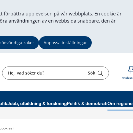
tt förbättra upplevelsen på vår webbplats. En cookie är
tt göra användningen av en webbsida snabbare, den är
nödvändiga kakor
Anpassa inställningar
Sök
Sök
Anslags
afik
Jobb, utbildning & forskning
Politik & demokrati
Om regione
cookies)