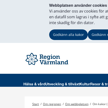
Webbplatsen använder cookies
Vi använder oss av cookies för a
en datafil som lagras i syfte a
inte skadlig för din dator.
Godkänn alla kakor
Godkänn 
Hälsa & vård
Utveckling & tillväxt
Kultur
Resor & tr
Start
/
Om regionen
/
Om webbplatsen
/
Om kakor (