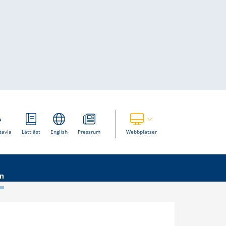
Visa våra andra webbplatser
tavla
Lättläst
English
Pressrum
Webbplatser
n