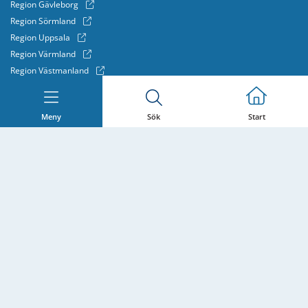
Region Gävleborg
Region Sörmland
Region Uppsala
Region Värmland
Region Västmanland
Region Örebro län
Meny
Sök
Start
Om webbplatsen
Cookies och personuppgifter
Synpunkter om webbplatsen
Tillgänglighetsredogörelse
Webbkarta