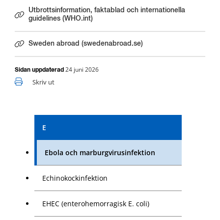
Utbrottsinformation, faktablad och internationella
Länk till annan webbplats.
guidelines (WHO.int)
Sweden abroad (swedenabroad.se)
Länk till annan webbplats.
24 juni 2026
Sidan uppdaterad
Skriv ut
E
Ebola och marburgvirusinfektion
Echinokockinfektion
EHEC (enterohemorragisk E. coli)