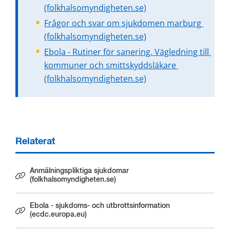
(folkhalsomyndigheten.se)
Frågor och svar om sjukdomen marburg 
(folkhalsomyndigheten.se)
Ebola - Rutiner för sanering. Vägledning till 
kommuner och smittskyddsläkare 
(folkhalsomyndigheten.se)
Relaterat
Anmälningspliktiga sjukdomar
Länk till annan webbplats.
(folkhalsomyndigheten.se)
Ebola - sjukdoms- och utbrottsinformation
Länk till annan webbplats.
(ecdc.europa.eu)