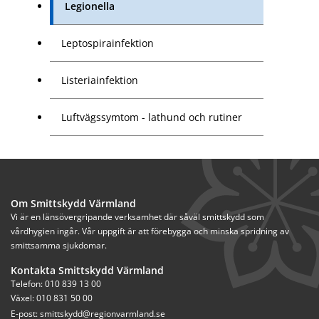
Legionella
Leptospirainfektion
Listeriainfektion
Luftvägssymtom - lathund och rutiner
Om Smittskydd Värmland
Vi är en länsövergripande verksamhet där såväl smittskydd som 
vårdhygien ingår. Vår uppgift är att förebygga och minska spridning av 
smittsamma sjukdomar.
Kontakta Smittskydd Värmland
Telefon: 010 839 13 00
Växel: 010 831 50 00
E-post: 
smittskydd@regionvarmland.se