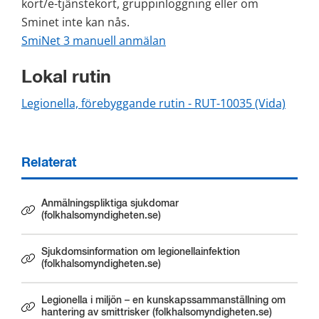
kort/e-tjänste­kort, gruppinloggning eller om 
Sminet inte kan nås. 
SmiNet 3 manuell anmälan
Lokal rutin
Legionella, förebyggande rutin - RUT-10035 (Vida)
Relaterat
Anmälningspliktiga sjukdomar
Länk till annan webbplats.
(folkhalsomyndigheten.se)
Sjukdomsinformation om legionellainfektion
Länk till annan webbplats.
(folkhalsomyndigheten.se)
Legionella i miljön – en kunskapssammanställning om
Länk till annan webbplats.
hantering av smittrisker (folkhalsomyndigheten.se)