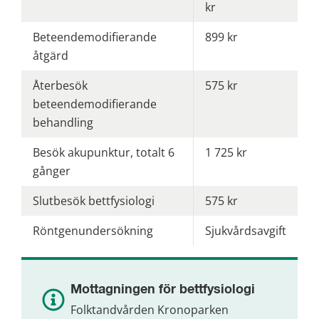
kr
Beteendemodifierande
899 kr
åtgärd
Återbesök
575 kr
beteendemodifierande
behandling
Besök akupunktur, totalt 6
1 725 kr
gånger
Slutbesök bettfysiologi
575 kr
Röntgenundersökning
Sjukvårdsavgift
Mottagningen för bettfysiologi
Folktandvården Kronoparken