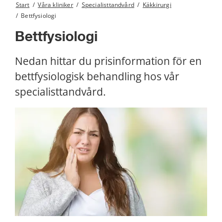
Start
/
Våra kliniker
/
Specialisttandvård
/
Käkkirurgi
/
Bettfysiologi
Bettfysiologi
Nedan hittar du prisinformation för en 
bettfysiologisk behandling hos vår 
specialisttandvård.