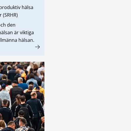
produktiv hälsa
r (SRHR)
och den
älsan är viktiga
allmänna hälsan.