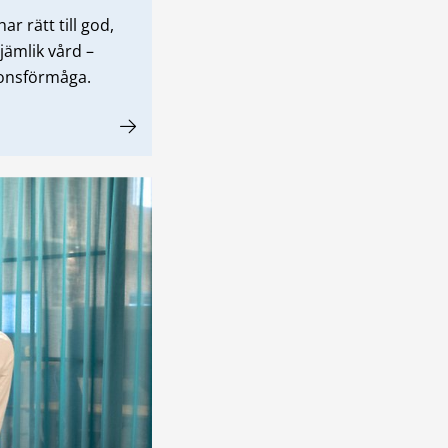
ar rätt till god,
 jämlik vård –
ionsförmåga.