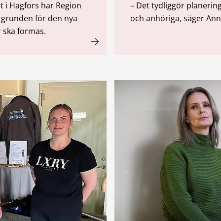
 i Hagfors har Region
– Det tydliggör planerin
r grunden för den nya
och anhöriga, säger Ann
r ska formas.