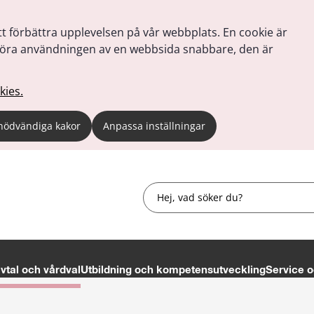
tt förbättra upplevelsen på vår webbplats. En cookie är
tt göra användningen av en webbsida snabbare, den är
kies.
nödvändiga kakor
Anpassa inställningar
Sök
tal och vårdval
Utbildning och kompetensutveckling
Service o