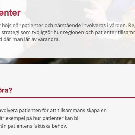
ienter
t höjs när patienter och närstående involveras i vården. R
strategi som tydliggör hur regionen och patienter tillsa
d där man lär av varandra.
öra?
nvolvera patienten för att tillsammans skapa en 
är exempel på hur patienter kan bli 
från patientens faktiska behov.