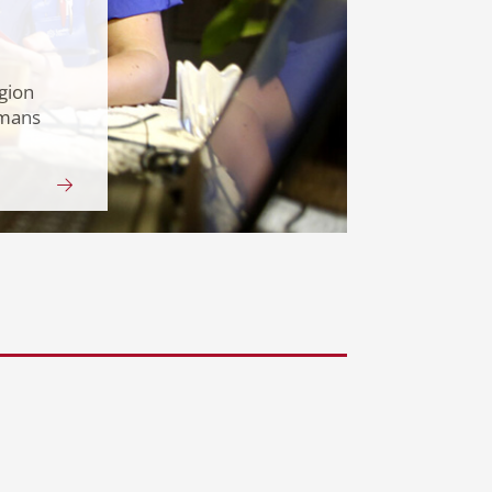
egion
mmans