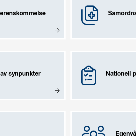
verenskommelse
Samordnad
 av synpunkter
Nationell 
Egenvå