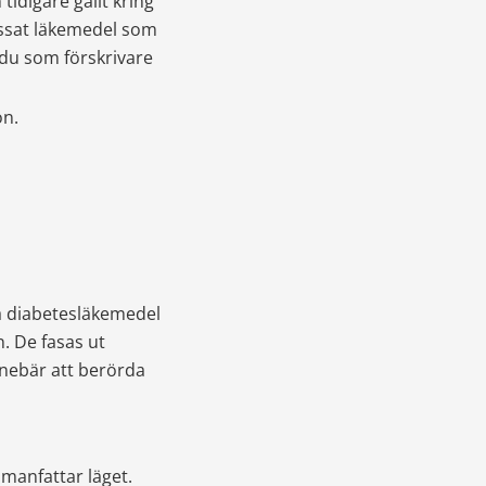
digare gällt kring 
assat läkemedel som 
du som förskrivare 
on.
 diabetesläkemedel 
 De fasas ut 
nnebär att berörda 
manfattar läget. 