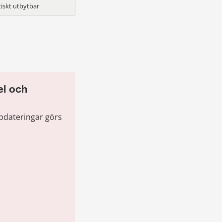
iskt utbytbar
l och 
pdateringar görs 