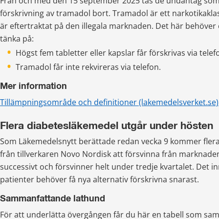
Från och med den 15 september 2025 tas de undantag som ti
förskrivning av tramadol bort. Tramadol är ett narkotikakl
är eftertraktat på den illegala marknaden. Det här behöver 
tänka på:
Högst fem tabletter eller kapslar får förskrivas via telef
Tramadol får inte rekvireras via telefon.
Mer information
Tillämpnings­område och definitioner (lakemedelsverket.se)
Flera diabetesläkemedel utgår under hösten
Som Läkemedelsnytt berättade redan vecka 9 kommer flera
från tillverkaren Novo Nordisk att försvinna från marknaden.
successivt och försvinner helt under tredje kvartalet. Det i
patienter behöver få nya alternativ förskrivna snarast.
Sammanfattande lathund
För att underlätta övergången får du här en tabell som sam