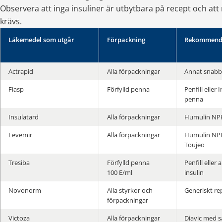
Observera att inga insuliner är utbytbara på recept och att n
krävs.
Läkemedel som utgår
Förpackning
Rekommende
Actrapid
Alla förpackningar
Annat snabb
Fiasp
Förfylld penna
Penfill eller I
penna
Insulatard
Alla förpackningar
Humulin NP
Levemir
Alla förpackningar
Humulin NPH,
Toujeo
Tresiba
Förfylld penna 
Penfill eller
100 E/ml
insulin
Novonorm
Alla styrkor och 
Generiskt re
förpackningar
Victoza
Alla förpackningar
Diavic med 