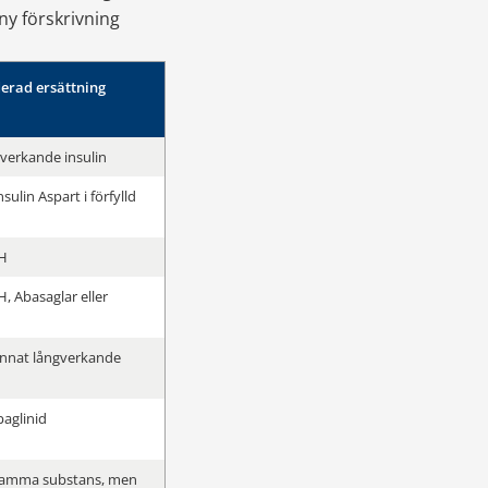
y förskrivning 
rad ersättning
verkande insulin
nsulin Aspart i förfylld 
H
 Abasaglar eller 
 annat långverkande 
paglinid
samma substans, men 