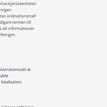
armacitjänsteenheten 
ringen.
an ordinationsmall 
igare termen till 
a att informationen 
Utkorgen.
nistrationssätt är
 både
lokalisation