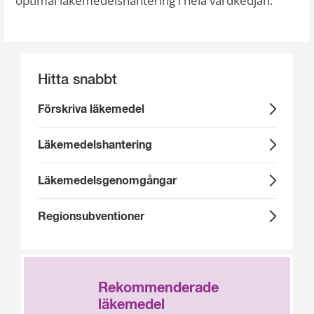
optimal läkemedelshantering i hela vårdkedjan.
Hitta snabbt
Förskriva läkemedel
Läkemedelshantering
Läkemedels­genomgångar
Regionsubventioner
Rekommenderade
läkemedel