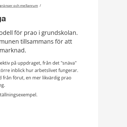
gränser och mellanrum
/
ga
ell för prao i grundskolan. 
unen tillsammans för att 
tsmarknad.
ktiv på uppdraget, från det "snäva" 
större inblick hur arbetslivet fungerar. 
 från förut, en mer likvärdig prao 
ng.
ställningsexempel.