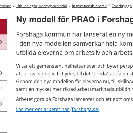
ärmland
/
Utbildningar, verktyg och stöd
/
Inspirationsbibliotek
/
Överbrygga 
Ny modell för PRAO i Forsha
Forshaga kommun har lanserat en ny mod
I den nya modellen samverkar hela komm
utbilda eleverna om arbetsliv och arbe
Vi tar ett gemensamt helhetsansvar och byter perspe
att prova ett specifikt yrke, till det "breda" att få en 
Genom den nya modellen får eleverna nu, till skillnad
samt en mycket mer riktad arbetsmarknadsutbildni
Arbetet görs på Forshaga lärcenter och ett gott om
Läs mer om arbetet här (forshaga.se)