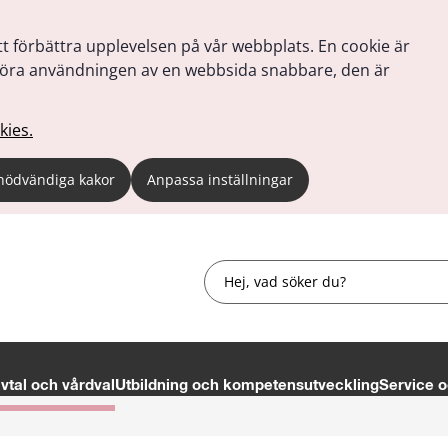
tt förbättra upplevelsen på vår webbplats. En cookie är
tt göra användningen av en webbsida snabbare, den är
kies.
nödvändiga kakor
Anpassa inställningar
Sök
tal och vårdval
Utbildning och kompetensutveckling
Service o