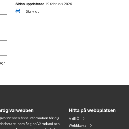
19 februari 2026
Sidan uppdaterad
Skriv ut
ker
rdgivarwebben
Hitta på webbplatsen
ivarwebben finns information för dig 
A till Ö
arbetare inom Region Värmland och 
Webbkarta