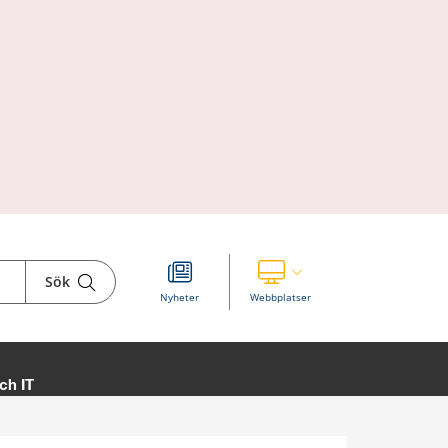
Sök
Visa våra andra webbplatser
Nyheter
Webbplatser
ch IT