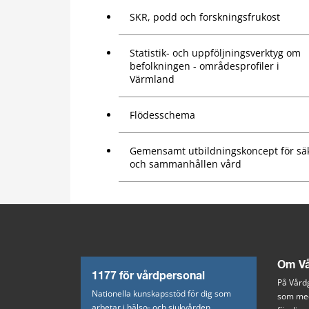
SKR, podd och forskningsfrukost
Statistik- och uppföljningsverktyg om
befolkningen - områdesprofiler i
Värmland
Flödesschema
Gemensamt utbildningskoncept för sä
och sammanhållen vård
Om Vå
1177 för vårdpersonal
På Vårdg
Nationella kunskapsstöd för dig som
som med
arbetar i hälso- och sjukvården.