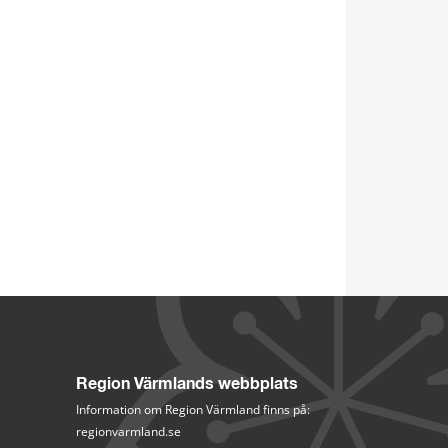
Region Värmlands webbplats
Information om Region Värmland finns på:
regionvarmland.se