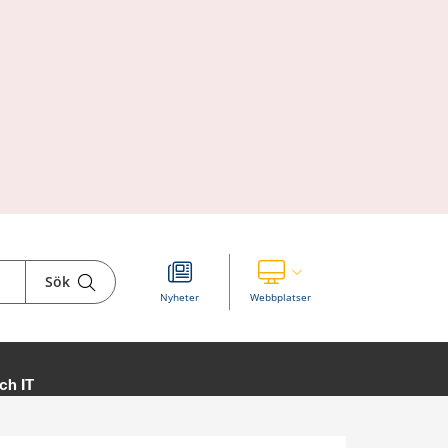
Sök
Visa våra andra webbplatser
Nyheter
Webbplatser
ch IT