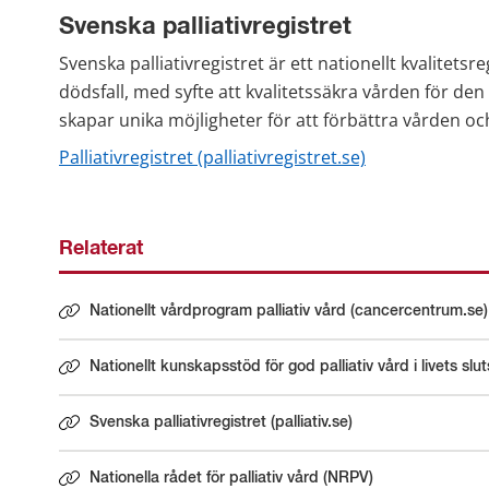
Svenska palliativregistret
Svenska palliativregistret är ett nationellt kvalitetsr
dödsfall, med syfte att kvalitetssäkra vården för den 
skapar unika möjligheter för att förbättra vården oc
Palliativregistret (palliativregistret.se)
Relaterat
Nationellt vårdprogram palliativ vård (cancercentrum.se)
Länk till annan webbplats.
Nationellt kunskapsstöd för god palliativ vård i livets slu
Länk till annan webbplats.
Svenska palliativregistret (palliativ.se)
Länk till annan webbplats.
Nationella rådet för palliativ vård (NRPV)
Länk till annan webbplats.