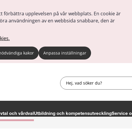
tt förbättra upplevelsen på vår webbplats. En cookie är
tt göra användningen av en webbsida snabbare, den är
kies.
nödvändiga kakor
Anpassa inställningar
Sök
tal och vårdval
Utbildning och kompetensutveckling
Service o