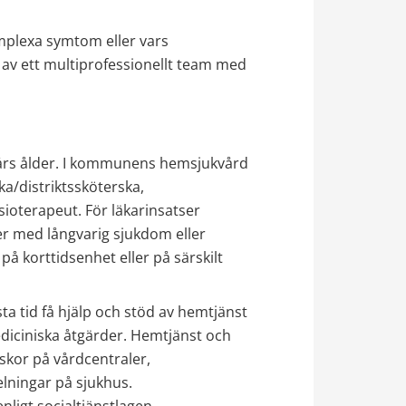
omplexa symtom eller vars 
av ett multiprofessionellt team med 
rs ålder. I kommunens hemsjukvård 
a/distriktssköterska, 
oterapeut. För läkarinsatser 
r med långvarig sjukdom eller 
å korttidsenhet eller på särskilt 
ta tid få hjälp och stöd av hemtjänst 
ciniska åtgärder. Hemtjänst och 
kor på vårdcentraler, 
lningar på sjukhus. 
ligt socialtjänstlagen.