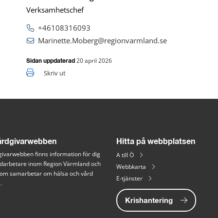
Verksamhetschef
+46108316093
Marinette.Moberg@regionvarmland.se
20 april 2026
Sidan uppdaterad
Skriv ut
rdgivarwebben
Hitta på webbplatsen
ivarwebben finns information för dig 
A till Ö
arbetare inom Region Värmland och 
Webbkarta
 som samarbetar om hälsa och vård 
E-tjänster
.
Krishantering