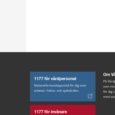
Om Vå
1177 för vårdpersonal
På Vårdg
Nationella kunskapsstöd för dig som
som med
arbetar i hälso- och sjukvården.
för dig
med oss
1177 för invånare