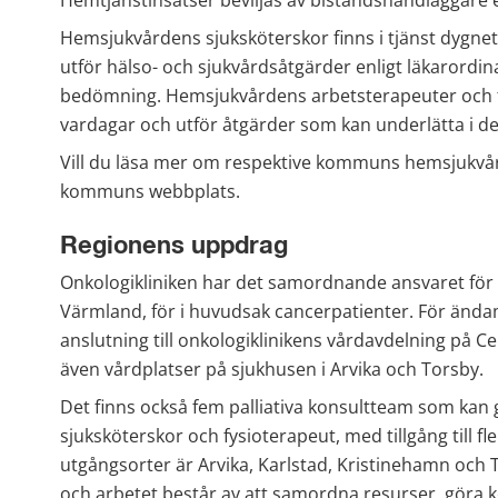
Hemsjukvårdens sjuksköterskor finns i tjänst dygnet 
utför hälso- och sjukvårdsåtgärder enligt läkarordin
bedömning. Hemsjukvårdens arbetsterapeuter och fys
vardagar och utför åtgärder som kan underlätta i det 
Vill du läsa mer om respektive kommuns hemsjukvård
kommuns webbplats.
Regionens uppdrag
Onkologikliniken har det samordnande ansvaret för de
Värmland, för i huvudsak cancerpatienter. För ändamål
anslutning till onkologiklinikens vårdavdelning på Ce
även vårdplatser på sjukhusen i Arvika och Torsby.
Det finns också fem palliativa konsultteam som kan 
sjuksköterskor och fysioterapeut, med tillgång till f
utgångsorter är Arvika, Karlstad, Kristinehamn och 
och arbetet består av att samordna resurser, göra 