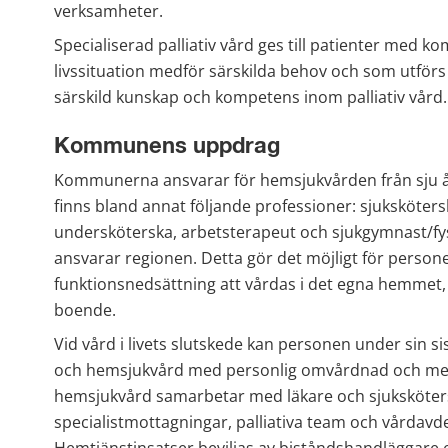
verksamheter.
Specialiserad palliativ vård ges till patienter med k
livssituation medför särskilda behov och som utförs 
särskild kunskap och kompetens inom palliativ vård.
Kommunens uppdrag
Kommunerna ansvarar för hemsjukvården från sju å
finns bland annat följande professioner: sjukskötersk
undersköterska, arbetsterapeut och sjukgymnast/fysi
ansvarar regionen. Detta gör det möjligt för persone
funktionsnedsättning att vårdas i det egna hemmet, p
boende.
Vid vård i livets slutskede kan personen under sin sis
och hemsjukvård med personlig omvårdnad och medi
hemsjukvård samarbetar med läkare och sjuksköters
specialistmottagningar, palliativa team och vårdavde
Hemtjänstinsatser beviljas av biståndshandläggare en