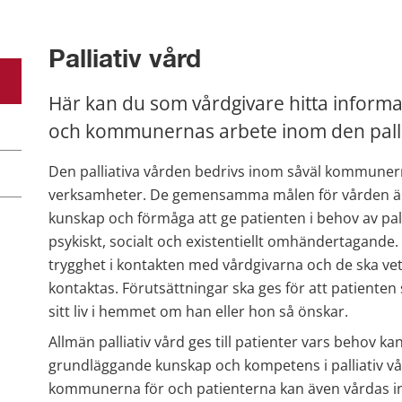
Palliativ vård
Här kan du som vårdgivare hitta informa
och kommunernas arbete inom den palli
Den palliativa vården bedrivs inom såväl kommuner
verksamheter. De gemensamma målen för vården är at
kunskap och förmåga att ge patienten i behov av pallia
psykiskt, socialt och existentiellt omhändertagande.
trygghet i kontakten med vårdgivarna och de ska vet
kontaktas. Förutsättningar ska ges för att patienten 
sitt liv i hemmet om han eller hon så önskar.
Allmän palliativ vård ges till patienter vars behov ka
grundläggande kunskap och kompetens i palliativ vå
kommunerna för och patienterna kan även vårdas in