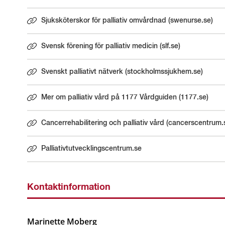
Sjuksköterskor för palliativ omvårdnad (swenurse.se)
Länk till annan webbplats.
Svensk förening för palliativ medicin (slf.se)
Länk till annan webbplats.
Svenskt palliativt nätverk (stockholmssjukhem.se)
Länk till annan webbplats.
Mer om palliativ vård på 1177 Vårdguiden (1177.se)
Länk till annan webbplats.
Cancerrehabilitering och palliativ vård (cancerscentrum.
Länk till annan webbplats.
Palliativtutvecklingscentrum.se
Länk till annan webbplats.
Kontaktinformation
Marinette Moberg