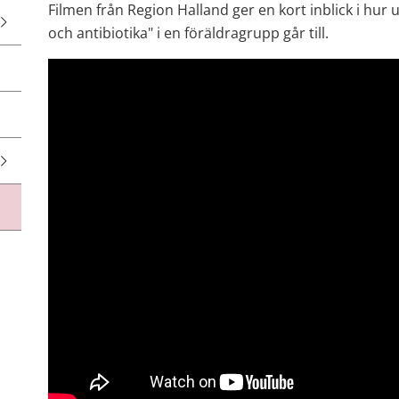
Filmen från Region Halland ger en kort inblick i hur u
och antibiotika" i en föräldragrupp går till.