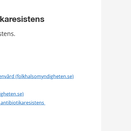
ikaresistens
stens.
penvård (folkhalsomyndigheten.se)
igheten.se)
antibiotikaresistens 