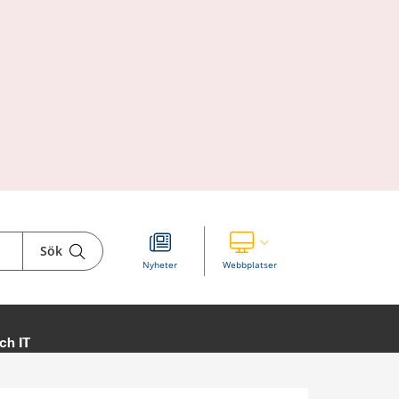
Sök
Visa våra andra webbplatser
Nyheter
Webbplatser
ch IT