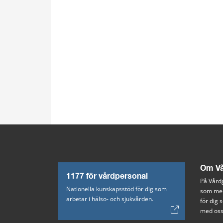
Om Vå
1177 för vårdpersonal
På Vårdg
Nationella kunskapsstöd för dig som
som med
arbetar i hälso- och sjukvården.
för dig
med oss