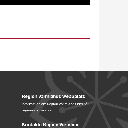
Region Värmlands webbplats
Information om Region Värmland finns på:
regionvarmland.se
Kontakta Region Värmland