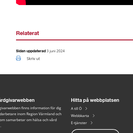
Relaterat
3 juni 2024
Sidan uppdaterad
Skriv ut
rdgivarwebben
Hitta på webbplatsen
ivarwebben finns information för dig 
A till Ö
arbetare inom Region Värmland och 
Webbkarta
 som samarbetar om hälsa och vård 
E-tjänster
.