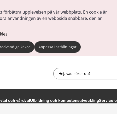
tt förbättra upplevelsen på vår webbplats. En cookie är
tt göra användningen av en webbsida snabbare, den är
kies.
nödvändiga kakor
Anpassa inställningar
Sök
tal och vårdval
Utbildning och kompetensutveckling
Service o