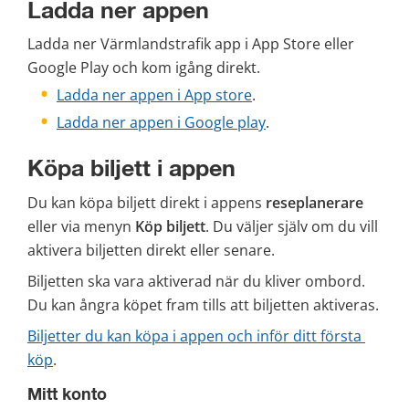
Ladda ner appen
Ladda ner Värmlandstrafik app i App Store eller 
Google Play och kom igång direkt.
Ladda ner appen i App store
.
Ladda ner appen i Google play
.
Köpa biljett i appen
Du kan köpa biljett direkt i appens 
reseplanerare
eller via menyn 
Köp biljett
. Du väljer själv om du vill 
aktivera biljetten direkt eller senare.
Biljetten ska vara aktiverad när du kliver ombord. 
Du kan ångra köpet fram tills att biljetten aktiveras.
Biljetter du kan köpa i appen och inför ditt första 
köp
.
Mitt konto