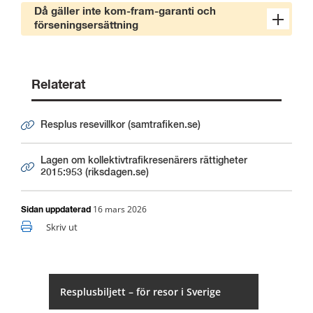
Då gäller inte kom-fram-garanti och
förseningsersättning
Relaterat
Resplus resevillkor (samtrafiken.se)
Länk till annan webbplats.
Lagen om kollektivtrafikresenärers rättigheter
Länk till annan webbplats.
2015:953 (riksdagen.se)
16 mars 2026
Sidan uppdaterad
Skriv ut
Resplusbiljett – för resor i Sverige