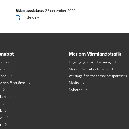
22 december 2025
Sidan uppdaterad
Skriv ut
 snabbt
Mer om Värmlandstrafik
nerare
Tillgänglighetsredovisning
vice
Mer om Värmlandstrafik
ende
Verktygslåda för samarbetspartners
r och färdtjänst
Media
Nyheter
iken
ik
or
r