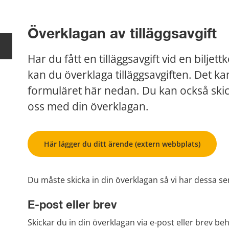
Överklagan av tilläggsavgift
Har du fått en tilläggsavgift vid en biljett
kan du överklaga tilläggsavgiften. Det kan
formuläret här nedan. Du kan också skicka 
oss med din överklagan.
Här lägger du ditt ärende (extern webbplats)
Du måste skicka in din överklagan så vi har dessa sena
E-post eller brev
Skickar du in din överklagan via e-post eller brev beh