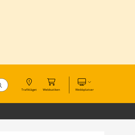
Visa våra andra webbplatser
Trafikläget
Webbutiken
Webbplatser