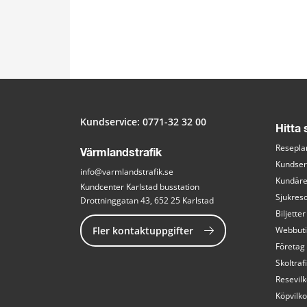
Kundservice: 
0771-32 32 00
Hitta
Resepla
Värmlandstrafik
Kundser
info@varmlandstrafik.se
Kundär
Kundcenter Karlstad busstation
Sjukreso
Drottninggatan 43, 652 25 Karlstad
Biljetter
Fler kontaktuppgifter
Webbut
Företag
Skoltraf
Resevilk
Köpvilko