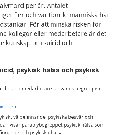
älvmord per år. Antalet 
nger fler och var tionde människa har 
dstankar. För att minska risken för 
a kollegor eller medarbetare är det 
de kunskap om suicid och 
cid, psykisk hälsa och psykisk 
vmord bland medarbetare” används begreppen 
.
rwebben)
ykiskt välbefinnande, psykiska besvär och 
nedan visar paraplybegreppet psykisk hälsa som 
finnande och psykisk ohälsa.