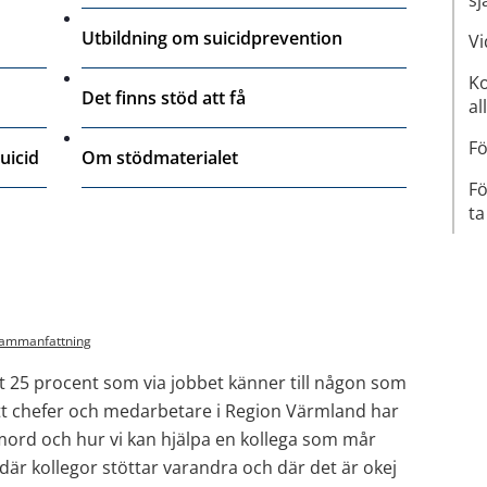
Utbildning om suicidprevention
Vi
Ko
Det finns stöd att få
al
Fö
uicid
Om stödmaterialet
Fö
ta
ammanfattning
 25 procent som via jobbet känner till någon som 
gt att chefer och medarbetare i Region Värmland har 
rd och hur vi kan hjälpa en kollega som mår 
där kollegor stöttar varandra och där det är okej 