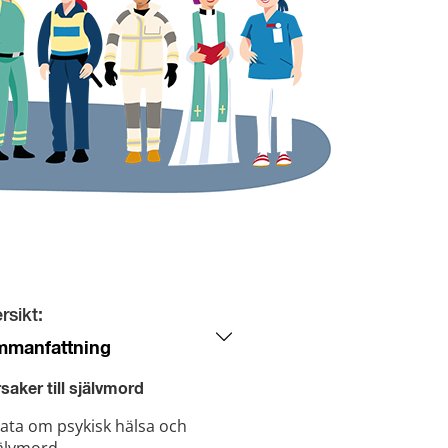
rsikt:
mmanfattning
saker till självmord
ata om psykisk hälsa och
älvmord