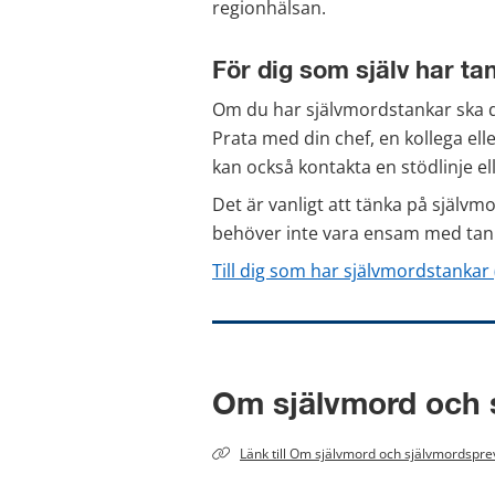
regionhälsan.
För dig som själv har tank
Om du har självmordstankar ska du i
Prata med din chef, en kollega el
kan också kontakta en stödlinje el
Det är vanligt att tänka på självm
behöver inte vara ensam med tanka
Till dig som har självmordstankar 
Om självmord och 
Länk till 
Om självmord och självmordspre