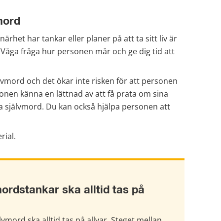
mord
rhet har tankar eller planer på att ta sitt liv är 
. Våga fråga hur personen mår och ge dig tid att 
älvmord och det ökar inte risken för att personen 
sonen känna en lättnad av att få prata om sina 
 självmord. Du kan också hjälpa personen att 
rial.
ordstankar ska alltid tas på 
vmord ska alltid tas på allvar. Steget mellan 