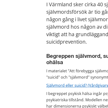
I Värmland sker cirka 40 sj
självmordsförsök är tio gå
någon gång i livet självmor
självmord hos någon av din
viktigt att ha grundläggan
suicidprevention.
Begreppen självmord, sui
ohälsa
I materialet ”Att förebygga själ
"suicid" och "självmord" synonymt
Självmord eller suicid? (Vårdgiva
I begreppet psykisk hälsa ingår ps
psykiatriska tillstånd. Modellen 
har dimensionerna psykiskt välbe