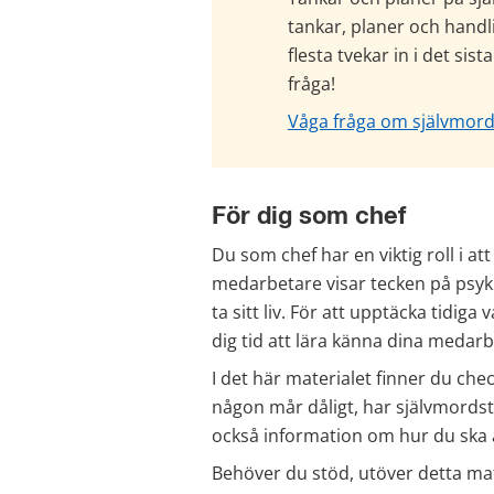
tankar, planer och handlin
flesta tvekar in i det sist
fråga!
Våga fråga om självmor
För dig som chef
Du som chef har en viktig roll i at
medarbetare visar tecken på psykis
ta sitt liv. För att upptäcka tidig
dig tid att lära känna dina medarb
I det här materialet finner du che
någon mår dåligt, har självmordstank
också information om hur du ska a
Behöver du stöd, utöver detta mate