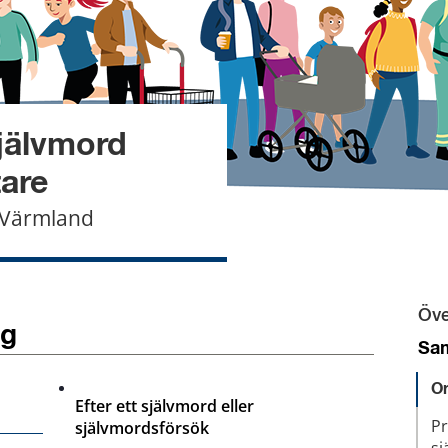
jälvmord 
are
n Värmland
Öve
ng
Sa
Or
Efter ett självmord eller
Pr
självmordsförsök
sj