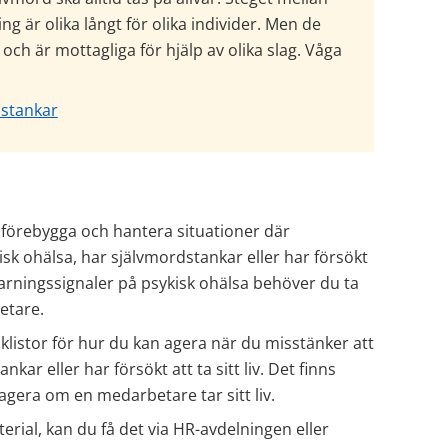
g är olika långt för olika individer. Men de 
a och är mottagliga för hjälp av olika slag. Våga 
dstankar
t förebygga och hantera situationer där 
k ohälsa, har självmordstankar eller har försökt 
a varningssignaler på psykisk ohälsa behöver du ta 
etare.
cklistor för hur du kan agera när du misstänker att 
ar eller har försökt att ta sitt liv. Det finns 
gera om en medarbetare tar sitt liv.
rial, kan du få det via HR-avdelningen eller 