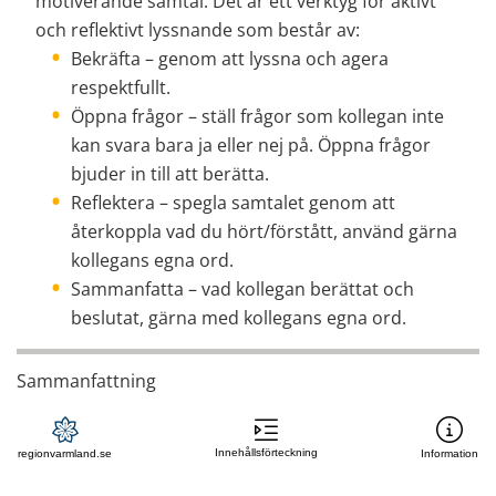
motiverande samtal. Det är ett verktyg för aktivt 
och reflektivt lyssnande som består av:
Bekräfta – genom att lyssna och agera 
respektfullt.
Öppna frågor – ställ frågor som kollegan inte 
kan svara bara ja eller nej på. Öppna frågor 
bjuder in till att berätta.
Reflektera – spegla samtalet genom att 
återkoppla vad du hört/förstått, använd gärna 
kollegans egna ord.
Sammanfatta – vad kollegan berättat och 
beslutat, gärna med kollegans egna ord.
Sammanfattning
Ta kontakt, våga fråga och våga 
lyssna
Att prata om hur vi mår kan rädda liv. Det är inte 
Innehållsförteckning
regionvarmland.se
Information
farligt att fråga hur någon mår och du behöver 