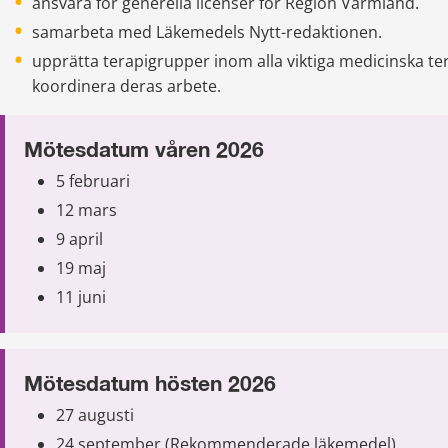
ansvara för generella licenser för Region Värmland.
samarbeta med Läkemedels Nytt-redaktionen.
upprätta terapigrupper inom alla viktiga medicinska t
koordinera deras arbete.
Mötesdatum våren 2026
5 februari
12 mars
9 april
19 maj
11 juni
Mötesdatum hösten 2026
27 augusti
24 september (Rekommenderade läkemedel)