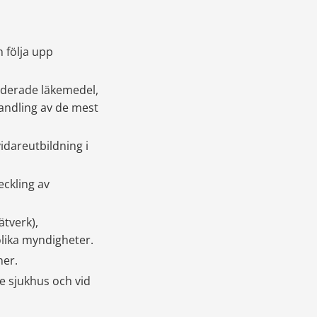
följa upp 
erade läkemedel, 
dling av de mest 
dareutbildning i 
kling av 
tverk), 
lika myndigheter.
ner.
e sjukhus och vid 