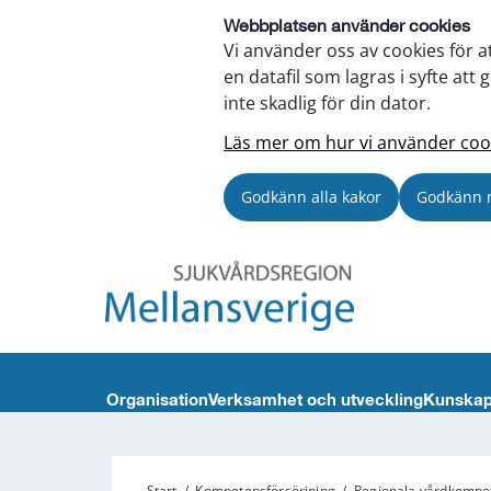
Webbplatsen använder cookies
Vi använder oss av cookies för a
en datafil som lagras i syfte a
inte skadlig för din dator.
Läs mer om hur vi använder coo
Godkänn alla kakor
Godkänn 
Organisation
Verksamhet och utveckling
Kunskap
Start
/
Kompetensförsörjning
/
Regionala vårdkompe