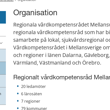
Organisation
Regionala vårdkompetensrådet Mellansver
regionala vårdkompetensråd som har bild
samarbete på lokal, sjukvårdsregional och
Vårdkompetensrådet i Mellansverige om
och regioner i länen Dalarna, Gävleborg
Värmland, Västmanland och Örebro.
Regionalt vårdkompetensråd Mella
20 ledamöter
6 lärosäten
h
7 regioner
79 kommuner