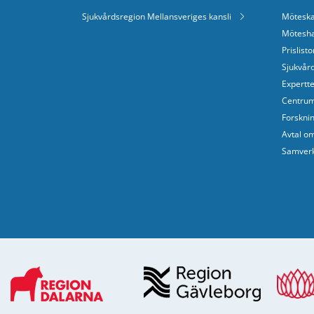
Sjukvårdsregion Mellansveriges kansli
Möteska
Mötesha
Prislisto
Sjukvår
Expertt
Centrum
Forskni
Avtal o
Samver