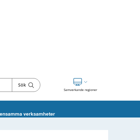
Sök
Visa våra andra webbplatser
Samverkande regioner
ensamma verksamheter