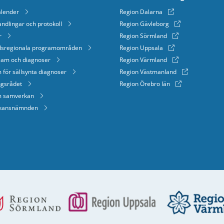
lender
Region Dalarna
ndlingar och protokoll
Region Gävleborg
r
Region Sörmland
dsregionala programområden
Region Uppsala
eam och diagnoser
Region Värmland
 för sällsynta diagnoser
Region Västmanland
ngsrådet
Region Örebro län
m samverkan
kansnämnden