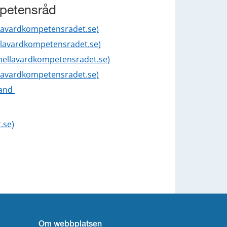
mpetensråd
lavardkompetensradet.se)
llavardkompetensradet.se)
nellavardkompetensradet.se)
lavardkompetensradet.se)
and 
.se)
Om webbplatsen