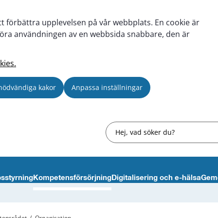
tt förbättra upplevelsen på vår webbplats. En cookie är
tt göra användningen av en webbsida snabbare, den är
kies.
nödvändiga kakor
Anpassa inställningar
Sök
sstyrning
Kompetensförsörjning
Digitalisering och e-hälsa
Gem
tensrådet
/
Organisation