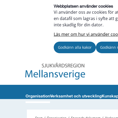
Webbplatsen använder cookies
Vi använder oss av cookies för a
en datafil som lagras i syfte a
inte skadlig för din dator.
Läs mer om hur vi använder coo
Godkänn alla kakor
Godkänn 
Organisation
Verksamhet och utveckling
Kunskap
Start
/
Organisation
/
Styrande dokument
/
Verksamh