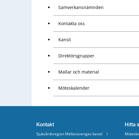
Samverkansnämnden
Kontakta oss
Kansli
Direktörsgrupper
Mallar och material
Möteskalender
Kontakt
Hitta 
Sjukvårdsregion Mellansveriges kansli
Möteska