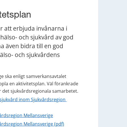
tetsplan
 att erbjuda invånarna i 
hälso- och sjukvård av god 
 även bidra till en god 
 hälso- och sjukvårdens 
 ska enligt samverkansavtalet 
pla en aktivitetsplan. Väl förankrade 
r det sjukvårdsregionala samarbetet.
jukvård inom Sjukvårdsregion 
årdsregion Mellansverige
pdf, 208 kB.
rdsregion Mellansverige (pdf)