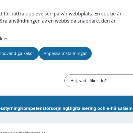
tt förbättra upplevelsen på vår webbplats. En cookie är
tt göra användningen av en webbsida snabbare, den är
kies.
nödvändiga kakor
Anpassa inställningar
Sök
sstyrning
Kompetensförsörjning
Digitalisering och e-hälsa
Gem
etsplan och aktivitetsplan