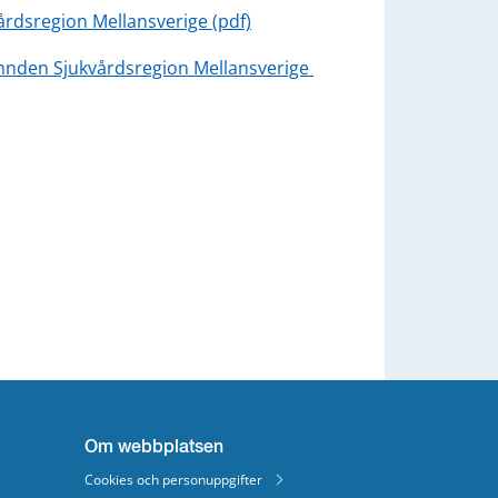
docx, 303 kB.
rdsregion Mellansverige (pdf)
nden Sjukvårdsregion Mellansverige 
Om webbplatsen
Cookies och personuppgifter