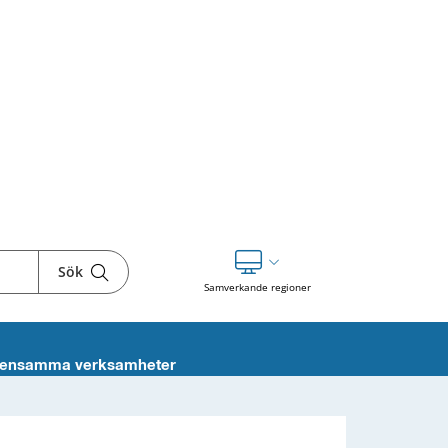
Sök
Visa våra andra webbplatser
Samverkande regioner
ensamma verksamheter