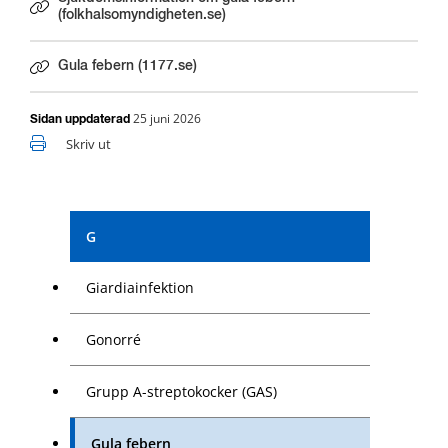
Länk till annan webbplats.
(folkhalsomyndigheten.se)
Gula febern (1177.se)
Länk till annan webbplats.
25 juni 2026
Sidan uppdaterad
Skriv ut
G
Giardiainfektion
Gonorré
Grupp A-streptokocker (GAS)
Gula febern