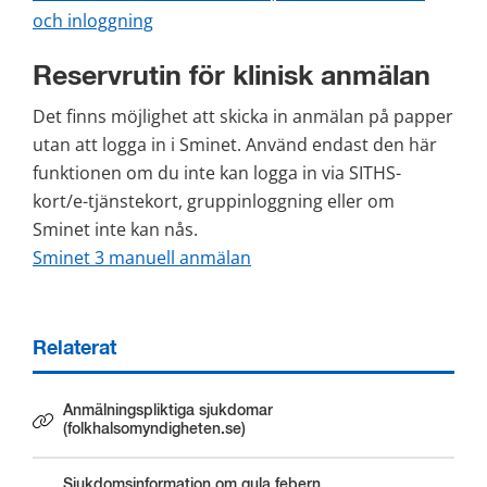
och inloggning
Reservrutin för klinisk anmälan
Det finns möjlighet att skicka in anmälan på papper 
utan att logga in i Sminet. Använd endast den här 
funktionen om du inte kan logga in via SITHS-
kort/e-tjänste­kort, gruppinloggning eller om 
Sminet inte kan nås. 
Sminet 3 manuell anmälan
Relaterat
Anmälningspliktiga sjukdomar
Länk till annan webbplats.
(folkhalsomyndigheten.se)
Sjukdomsinformation om gula febern