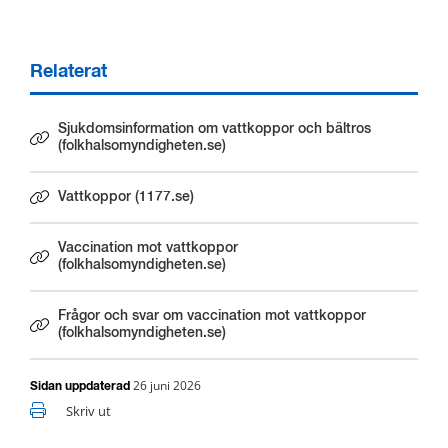
Relaterat
Sjukdomsinformation om vattkoppor och bältros
Länk till annan webbplats.
(folkhalsomyndigheten.se)
Vattkoppor (1177.se)
Länk till annan webbplats.
Vaccination mot vattkoppor
Länk till annan webbplats.
(folkhalsomyndigheten.se)
Frågor och svar om vaccination mot vattkoppor
Länk till annan webbplats.
(folkhalsomyndigheten.se)
26 juni 2026
Sidan uppdaterad
Skriv ut