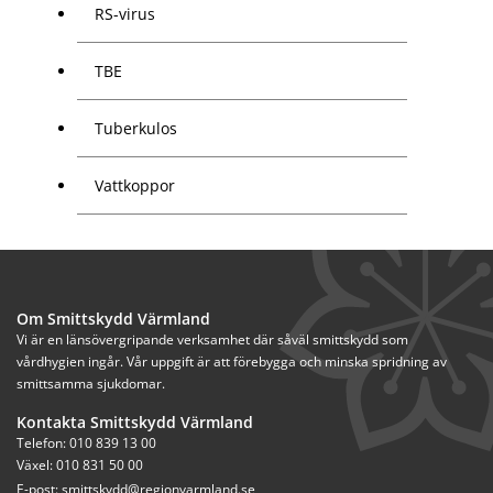
RS-virus
TBE
Tuberkulos
Vattkoppor
Om Smittskydd Värmland
Vi är en länsövergripande verksamhet där såväl smittskydd som 
vårdhygien ingår. Vår uppgift är att förebygga och minska spridning av 
smittsamma sjukdomar.
Kontakta Smittskydd Värmland
Telefon: 010 839 13 00
Växel: 010 831 50 00
E-post: 
smittskydd@regionvarmland.se