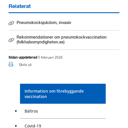
Relaterat
Pneumokocksjukdom, invasiv
Rekommendationer om pneumokockvaccination
Länk till annan webbplats.
(folkhalsomyndigheten.se)
5 februari 2026
Sidan uppdaterad
Skriv ut
Information om förebyggande
vaccination
Bältros
Covid-19