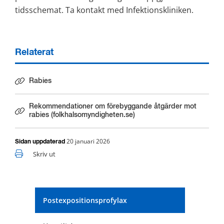
tidsschemat. Ta kontakt med Infektionskliniken.
Relaterat
Rabies
Rekommendationer om förebyggande åtgärder mot
Länk till annan webbplats.
rabies (folkhalsomyndigheten.se)
20 januari 2026
Sidan uppdaterad
Skriv ut
Postexpositionsprofylax