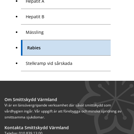
Hepatit A
Hepatit B
Mässling
Rabies
Stelkramp vid sårskada
Om Smittskydd Värmland
Vi är en länsövergripande verksamhet där såväl smittskydd som 
vårdhygien ingår. Vår uppgift är att förebygga och minska spridning av 
smittsamma sjukdomar.
Kontakta Smittskydd Värmland
Telefon: 010 839 13 00