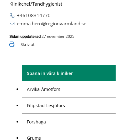
Klinikchef/Tandhygienist
+46108314770
emma.hero@regionvarmland.se
27 november 2025
Sidan uppdaterad
Skriv ut
Spana in våra kliniker
Arvika-Åmotfors
Filipstad-Lesjöfors
Forshaga
Grums