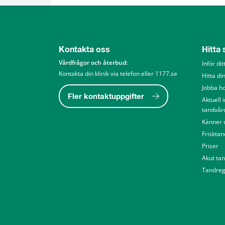
Kontakta oss
Hitta
Vårdfrågor och återbud: 
Inför di
Kontakta din klinik via telefon eller 1177.se
Hitta din
Jobba h
Fler kontaktuppgifter
Aktuell 
tandvår
Känner d
Friskta
Priser
Akut ta
Tandreg