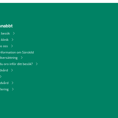
 snabbt
tt besök
 klinik
os oss
information om Särskild
dsersättning
u oro inför ditt besök?
ndvård
ndvård
lering