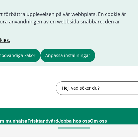
tt förbättra upplevelsen på vår webbplats. En cookie är
tt göra användningen av en webbsida snabbare, den är
kies.
nödvändiga kakor
Anpassa inställningar
Sök
om munhälsa
Frisktandvård
Jobba hos oss
Om oss