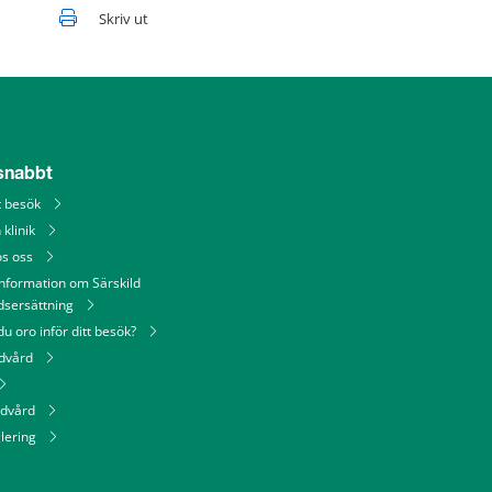
Skriv ut
 snabbt
tt besök
 klinik
os oss
information om Särskild
dsersättning
u oro inför ditt besök?
ndvård
ndvård
lering