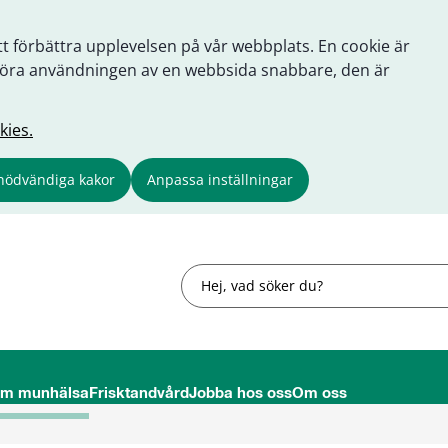
tt förbättra upplevelsen på vår webbplats. En cookie är
tt göra användningen av en webbsida snabbare, den är
kies.
nödvändiga kakor
Anpassa inställningar
Sök
om munhälsa
Frisktandvård
Jobba hos oss
Om oss