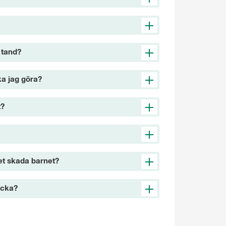
 tand?
ka jag göra?
t?
det skada barnet?
icka?