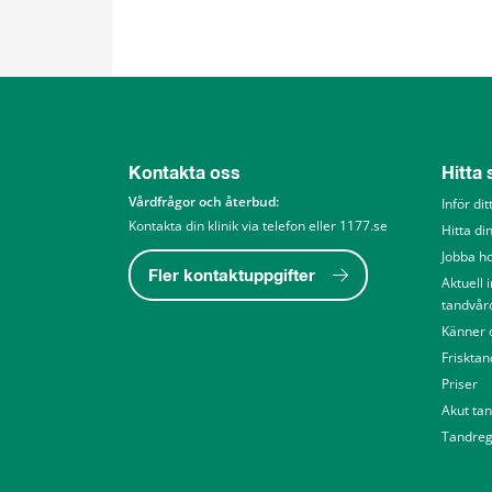
Kontakta oss
Hitta
Vårdfrågor och återbud: 
Inför di
Kontakta din klinik via telefon eller 1177.se
Hitta din
Jobba h
Fler kontaktuppgifter
Aktuell 
tandvår
Känner d
Friskta
Priser
Akut ta
Tandreg