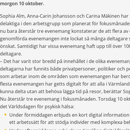
morgon 10 oktober.
Sophia Alm, Anna-Carin Johansson och Carina Mäkinen har al
delaktiga i den arbetsgrupp som planerat för fokusmånaden
nu bara återstår tre evenemang konstaterar de att flera av 
genomförda evenemangen inte lockat så många deltagare 
önskat. Samtidigt har vissa evenemang haft upp till över 100
deltagare.
– Det har varit stor bredd på innehållet i de olika eveneman
deltagarna har funnits både privatpersoner, politiker och p
som arbetar inom de områden som evenemangen har berör
flesta evenemangen har getts digitalt för att alla i Värmland 
kunna delta utan att behöva lägga tid på resor, berättar So
Nu återstår tre evenemang i fokusmånaden. Torsdag 10 okt
det Världsdagen för psykisk hälsa:
Under förmiddagen erbjuds en kort digital information
ett arbetssätt för att stödja individer med komplexa be