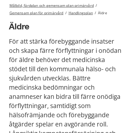
Målbild, färdplan och gemensam plan primärvård
/
Gemensam plan för primärvård
/
Handlingsplan
/
Äldre
Äldre
För att stärka förebyggande insatser 
och skapa färre förflyttningar i onödan 
för äldre behöver det medicinska 
stödet till den kommunala hälso- och 
sjukvården utvecklas. Bättre 
medicinska bedömningar och 
anamneser kan bidra till färre onödiga 
förflyttningar, samtidigt som 
hälsofrämjande och förebyggande 
åtgärder spelar en avgörande roll. 