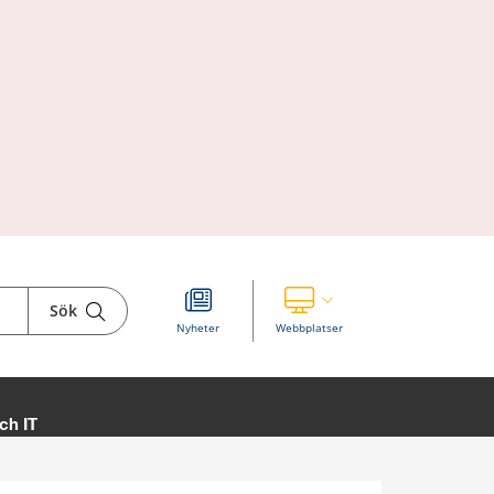
Sök
Visa våra andra webbplatser
Nyheter
Webbplatser
ch IT