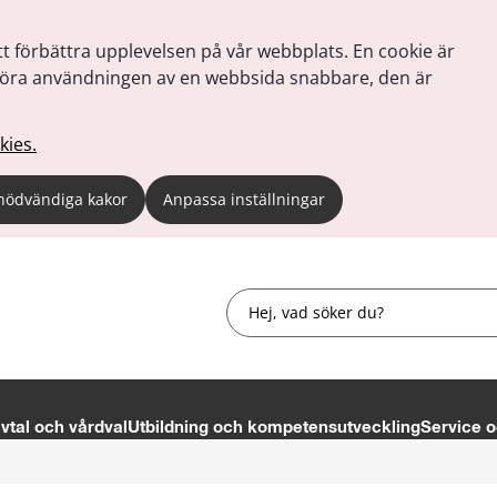
tt förbättra upplevelsen på vår webbplats. En cookie är
tt göra användningen av en webbsida snabbare, den är
kies.
nödvändiga kakor
Anpassa inställningar
Sök
tal och vårdval
Utbildning och kompetensutveckling
Service o