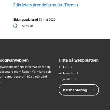
Etikrådets ärendeformulär (Forms)
18 maj 2026
Sidan uppdaterad
Skriv ut
rdgivarwebben
Hitta på webbplatsen
ivarwebben finns information för dig 
A till Ö
arbetare inom Region Värmland och 
Webbkarta
 som samarbetar om hälsa och vård 
E-tjänster
.
Krishantering