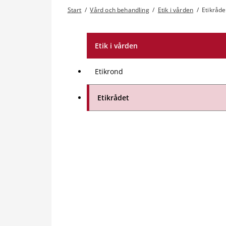
Start
/
Vård och behandling
/
Etik i vården
/
Etikråde
Etik i vården
Etikrond
Etikrådet