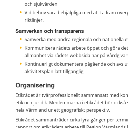
och sjukvården.
Vid behov vara behjälpliga med att ta fram öve
riktlinjer.
Samverkan och transparens
Samverka med andra regionala och nationella et
Kommunicera rådets arbete öppet och göra det t
allmänhet via rådets webbsida här på Vårdgiva
Kontinuerligt dokumentera pågående och avsluta
aktivitetsplan lätt tillgänglig.
Organisering
Etikrådet är tvärprofessionellt sammansatt med k
etik och juridik. Medlemmarna i etikrådet bör också 
hela Värmland ur ett geografiskt perspektiv.
Etikrådet sammanträder cirka fyra gånger per termin 
rapport om etikrådets arbete till Region Värmlands 