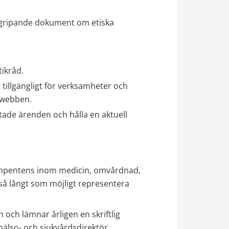
rgripande dokument om etiska 
ikråd.
illgängligt för verksamheter och 
rwebben.
de ärenden och hålla en aktuell 
ompentens inom medicin, omvårdnad, 
så långt som möjligt representera 
och lämnar årligen en skriftlig 
hälso- och sjukvårdsdirektör.